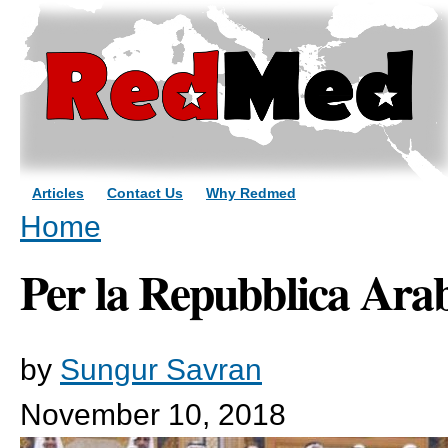
Sk
ma
co
Articles
Contact Us
Why Redmed
You are here
Home
Per la Repubblica Arab
by
Sungur Savran
November 10, 2018