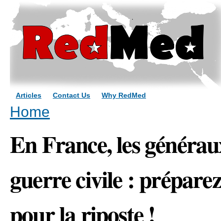
Sk
ma
co
Articles
Contact Us
Why RedMed
You are here
Home
En France, les générau
guerre civile : prépar
pour la riposte !