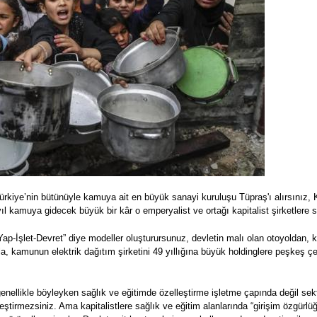
ürkiye’nin bütünüyle kamuya ait en büyük sanayi kuruluşu Tüpraş'ı alırsınız, Ko
ıl kamuya gidecek büyük bir kâr o emperyalist ve ortağı kapitalist şirketlere se
“Yap-İşlet-Devret” diye modeller oluşturursunuz, devletin malı olan otoyoldan
a, kamunun elektrik dağıtım şirketini 49 yıllığına büyük holdinglere peşkeş çeke
enellikle böyleyken sağlık ve eğitimde özelleştirme işletme çapında değil sek
ştirmezsiniz. Ama kapitalistlere sağlık ve eğitim alanlarında “girişim özgürlüğü