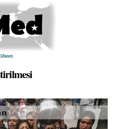
Skip to
main
content
 Ulaşın
tirilmesi