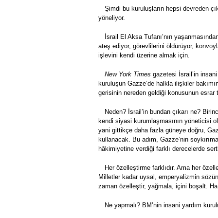
Şimdi bu kuruluşların hepsi devreden çı
yöneliyor.
İsrail El Aksa Tufanı’nın yaşanmasından
ateş ediyor, görevlilerini öldürüyor, kon
işlevini kendi üzerine almak için.
New York Times
gazetesi İsrail’in insa
kuruluşun Gazze’de halkla ilişkiler bakımı
gerisinin nereden geldiği konusunun esrar 
Neden? İsrail’in bundan çıkarı ne? Birinc
kendi siyasi kurumlaşmasının yöneticisi ol
yani gittikçe daha fazla güneye doğru, G
kullanacak. Bu adım, Gazze’nin soykırıma p
hâkimiyetine verdiği farklı derecelerde sert
Her özelleştirme farklıdır. Ama her özell
Milletler kadar uysal, emperyalizmin sözünd
zaman özelleştir, yağmala, içini boşalt. Ha
Ne yapmalı? BM’nin insani yardım kuruluş