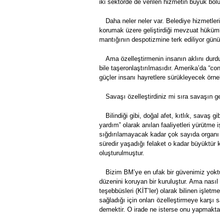
iki sektörde de verilen hizmetin büyük böl
Daha neler neler var. Belediye hizmetleri
korumak üzere geliştirdiği mevzuat hükümle
mantığının despotizmine terk ediliyor gü
Ama özelleştirmenin insanın aklını durdu
bile taşeronlaştırılmasıdır. Amerika’da “co
güçler insanı hayretlere sürükleyecek örnek
Savaşı özelleştirdiniz mi sıra savaşın ge
Bilindiği gibi, doğal afet, kıtlık, savaş 
yardım” olarak anılan faaliyetleri yürütme 
sığdırılamayacak kadar çok sayıda organı va
süredir yaşadığı felaket o kadar büyüktür k
oluşturulmuştur.
Bizim BM’ye en ufak bir güvenimiz yoktu
düzenini koruyan bir kuruluştur. Ama nasıl d
teşebbüsleri (KİT’ler) olarak bilinen işletm
sağladığı için onları özelleştirmeye karşı
demektir. O irade ne isterse onu yapmakta i