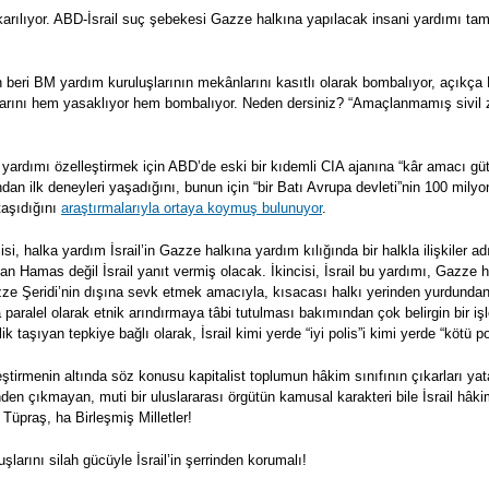
karılıyor. ABD-İsrail suç şebekesi Gazze halkına yapılacak insani yardımı ta
 beri BM yardım kuruluşlarının mekânlarını kasıtlı olarak bombalıyor, açıkça 
voylarını hem yasaklıyor hem bombalıyor. Neden dersiniz? “Amaçlanmamış sivil 
ni yardımı özelleştirmek için ABD’de eski bir kıdemli CIA ajanına “kâr amacı g
ndan ilk deneyleri yaşadığını, bunun için “bir Batı Avrupa devleti”nin 100 mil
taşıdığını
araştırmalarıyla ortaya koymuş bulunuyor
.
isi, halka yardım İsrail’in Gazze halkına yardım kılığında bir halkla ilişkiler a
an Hamas değil İsrail yanıt vermiş olacak. İkincisi, İsrail bu yardımı, Gazze 
azze Şeridi’nin dışına sevk etmek amacıyla, kısacası halkı yerinden yurdund
aralel olarak etnik arındırmaya tâbi tutulması bakımından çok belirgin bir işl
lik taşıyan tepkiye bağlı olarak, İsrail kimi yerde “iyi polis”i kimi yerde “kötü 
eştirmenin altında söz konusu kapitalist toplumun hâkim sınıfının çıkarları yat
en çıkmayan, muti bir uluslararası örgütün kamusal karakteri bile İsrail hâkim 
 Tüpraş, ha Birleşmiş Milletler!
larını silah gücüyle İsrail’in şerrinden korumalı!