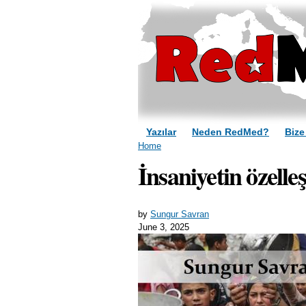
Yazılar
Neden RedMed?
Bize
You are here
Home
İnsaniyetin özelleş
by
Sungur Savran
June 3, 2025