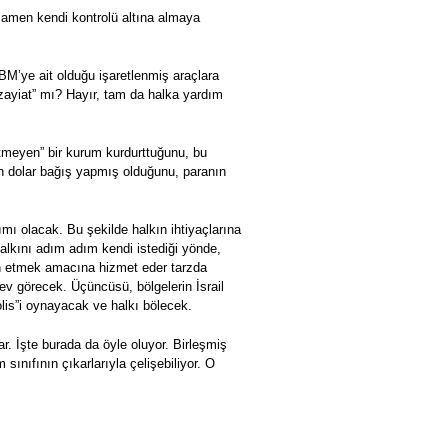
mamen kendi kontrolü altına almaya
BM’ye ait olduğu işaretlenmiş araçlara
zayiat” mı? Hayır, tam da halka yardım
ütmeyen” bir kurum kurdurttuğunu, bu
yon dolar bağış yapmış olduğunu, paranın
dımı olacak. Bu şekilde halkın ihtiyaçlarına
halkını adım adım kendi istediği yönde,
an etmek amacına hizmet eder tarzda
ev görecek. Üçüncüsü, bölgelerin İsrail
polis”i oynayacak ve halkı bölecek.
ar. İşte burada da öyle oluyor. Birleşmiş
sınıfının çıkarlarıyla çelişebiliyor. O