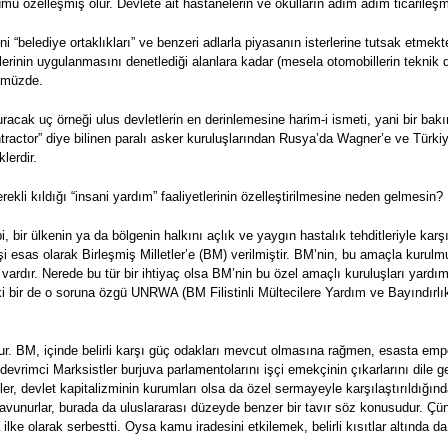
ümü özelleşmiş olur. Devlete ait hastanelerin ve okulların adım adım ticarile
ni “belediye ortaklıkları” ve benzeri adlarla piyasanın isterlerine tutsak etmekt
rinin uygulanmasını denetlediği alanlara kadar (mesela otomobillerin teknik 
nümüzde.
racak uç örneği ulus devletlerin en derinlemesine harim-i ismeti, yani bir bakı
ntractor” diye bilinen paralı asker kuruluşlarından Rusya’da Wagner’e ve Türkiy
lerdir.
rekli kıldığı “insani yardım” faaliyetlerinin özelleştirilmesine neden gelmesin?
gibi, bir ülkenin ya da bölgenin halkını açlık ve yaygın hastalık tehditleriyle ka
işi esas olarak Birleşmiş Milletler’e (BM) verilmiştir. BM’nin, bu amaçla kurulm
rdır. Nerede bu tür bir ihtiyaç olsa BM’nin bu özel amaçlı kuruluşları yardıma
i bir de o soruna özgü UNRWA (BM Filistinli Mültecilere Yardım ve Bayındırlık 
r. BM, içinde belirli karşı güç odakları mevcut olmasına rağmen, esasta empe
evrimci Marksistler burjuva parlamentolarını işçi emekçinin çıkarlarını dile get
eler, devlet kapitalizminin kurumları olsa da özel sermayeyle karşılaştırıldığınd
 savunurlar, burada da uluslararası düzeyde benzer bir tavır söz konusudur. Ç
lke olarak serbestti. Oysa kamu iradesini etkilemek, belirli kısıtlar altında d