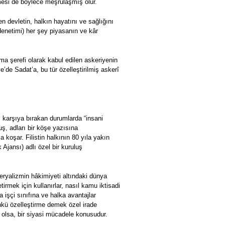
şmesi de böylece meşrulaşmış olur.
en devletin, halkın hayatını ve sağlığını
denetimi) her şey piyasanın ve kâr
ma şerefi olarak kabul edilen askeriyenin
e’de Sadat’a, bu tür özelleştirilmiş askerî
rşı karşıya bırakan durumlarda “insani
uş, adları bir köşe yazısına
 koşar. Filistin halkının 80 yıla yakın
Ajansı) adlı özel bir kuruluş
ryalizmin hâkimiyeti altındaki dünya
irmek için kullanırlar, nasıl kamu iktisadi
a işçi sınıfına ve halka avantajlar
ünkü özelleştirme demek özel irade
a olsa, bir siyasi mücadele konusudur.