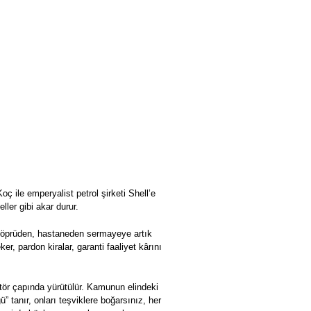
ç ile emperyalist petrol şirketi Shell’e
ller gibi akar durur.
, köprüden, hastaneden sermayeye artık
r, pardon kiralar, garanti faaliyet kârını
tör çapında yürütülür. Kamunun elindeki
” tanır, onları teşviklere boğarsınız, her