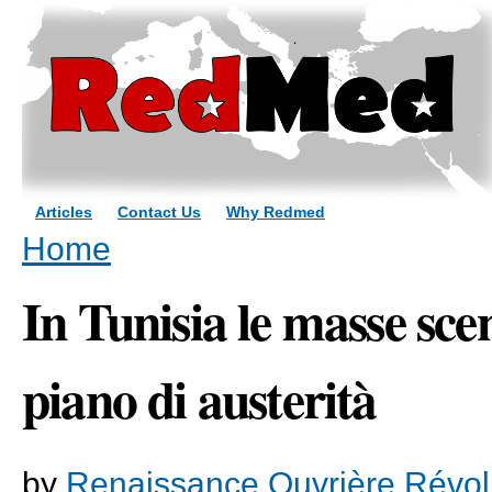
Sk
ma
co
Articles
Contact Us
Why Redmed
You are here
Home
In Tunisia le masse sce
piano di austerità
by
Renaissance Ouvrière Révol