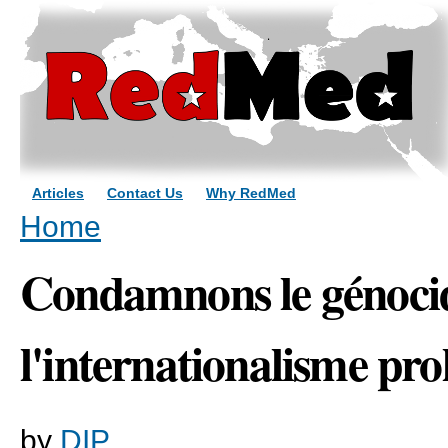
Sk
ma
co
Articles
Contact Us
Why RedMed
You are here
Home
Condamnons le génoci
l'internationalisme pro
by
DIP