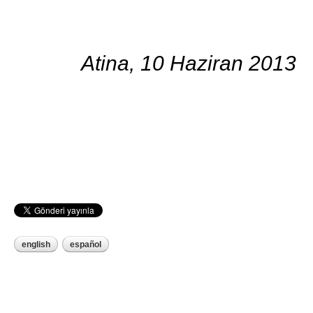
Atina, 1
english
español