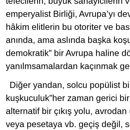
tefecilerin, büyük sanayicilerin 
emperyalist Birliği, Avrupa’yı d
hâkim elitlerin bu otoriter ve baskı
anında, ama aslında başka koşul
demokratik” bir Avrupa haline dö
yanılmsamalardan kaçınmak gereki
Diğer yandan, solcu popülist bi
kuşkuculuk”her zaman gerici bir 
alternatif bir çıkış yolu, avroda
veya pesetaya vb. geçiş değil, s