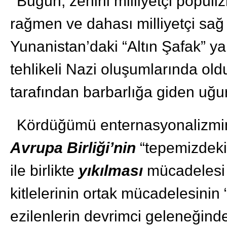
Bugün, zehirli milliyetçi popüliz
rağmen ve dahası milliyetçi sağ
Yunanistan’daki “Altın Şafak” y
tehlikeli Nazi oluşumlarında old
tarafından barbarlığa giden uğur
Kördüğümü enternasyonalizmin 
Avrupa Birliği’nin
“tepemizdeki
ile birlikte
yıkılması
mücadelesi i
kitlelerinin ortak mücadelesinin
ezilenlerin devrimci geleneğind