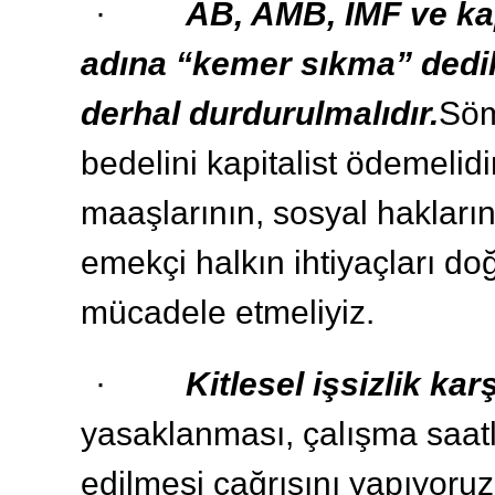
·
AB, AMB, IMF ve kap
adına “kemer sıkma” dedik
derhal durdurulmalıdır.
Söm
bedelini kapitalist ödemelidi
maaşlarının, sosyal hakların
emekçi halkın ihtiyaçları d
mücadele etmeliyiz.
·
Kitlesel işsizlik kar
yasaklanması, çalışma saatl
edilmesi çağrısını yapıyoruz