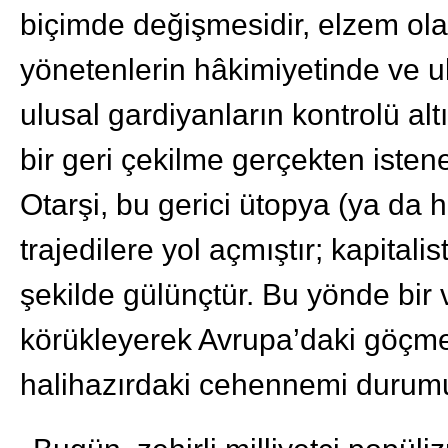
biçimde değişmesidir, elzem olan
yönetenlerin hâkimiyetinde ve ul
ulusal gardiyanların kontrolü alt
bir geri çekilme gerçekten istene
Otarşi, bu gerici ütopya (ya da h
trajedilere yol açmıştır; kapitali
şekilde gülünçtür. Bu yönde bir v
körükleyerek Avrupa’daki göçme
halihazırdaki cehennemi durumun