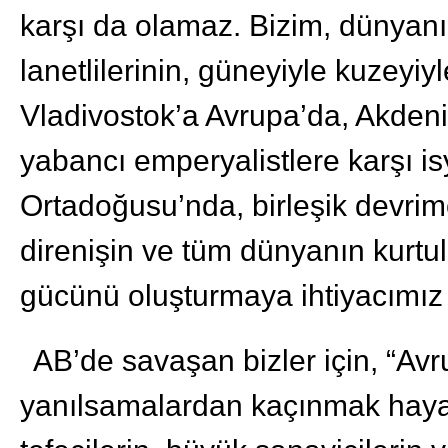
karşı da olamaz. Bizim, dünyanın
lanetlilerinin, güneyiyle kuzeyiy
Vladivostok’a Avrupa’da, Akdeniz’
yabancı emperyalistlere karşı i
Ortadoğusu’nda, birleşik devrimc
direnişin ve tüm dünyanın kurtu
gücünü oluşturmaya ihtiyacımız 
AB’de savaşan bizler için, “Avru
yanılsamalardan kaçınmak hayati