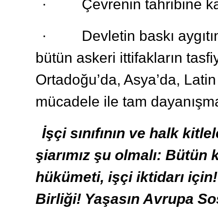
· Çevrenin tahribine ka
· Devletin baskı aygıtını
bütün askeri ittifakların tasfi
Ortadoğu’da, Asya’da, Latin
mücadele ile tam dayanışm
İşçi sınıfının ve halk kitle
şiarımız şu olmalı: Bütün k
hükümeti, işçi iktidarı içi
Birliği! Yaşasın Avrupa Sos