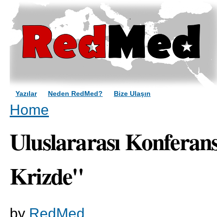
Sk
ma
co
Yazılar
Neden RedMed?
Bize Ulaşın
You are here
Home
Uluslararası Konferans
Krizde"
by
RedMed