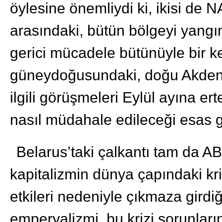
öylesine önemliydi ki, ikisi de
arasındaki, bütün bölgeyi yangı
gerici mücadele bütünüyle bir ken
güneydoğusundaki, doğu Akdeniz
ilgili görüşmeleri Eylül ayına ert
nasıl müdahale edileceği esas 
Belarus’taki çalkantı tam da AB
kapitalizmin dünya çapındaki kri
etkileri nedeniyle çıkmaza gird
emperyalizmi, bu krizi sorunlarını