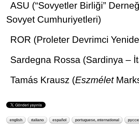
ASU (“Sovyetler Birliği” Derne
Sovyet Cumhuriyetleri)
ROR (Proleter Devrimci Yenid
Sardegna Rossa (Sardinya – İta
Tamás Krausz (
Eszmélet
Marks
english
italiano
español
portuguese, international
русск