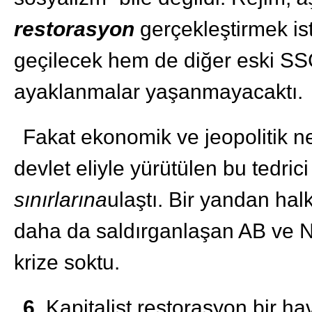
restorasyon
gerçekleştirmek is
geçilecek hem de diğer eski SSCB
ayaklanmalar yaşanmayacaktı.
Fakat ekonomik ve jeopolitik n
devlet eliyle yürütülen bu tedri
sınırlarına
ulaştı. Bir yandan hal
daha da saldırganlaşan AB ve NA
krize soktu.
6.
Kapitalist restorasyon bir ha