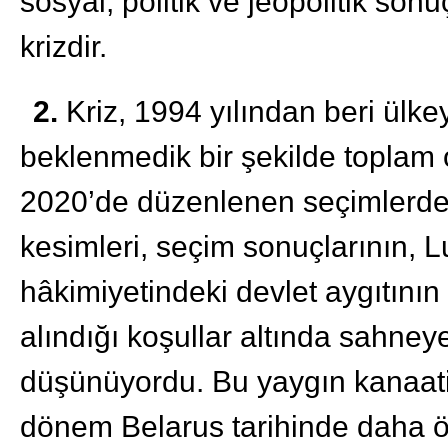
sosyal, politik ve jeopolitik so
krizdir.
2.
Kriz, 1994 yılından beri ülk
beklenmedik bir şekilde toplam o
2020’de düzenlenen seçimlerden
kesimleri, seçim sonuçlarının, L
hâkimiyetindeki devlet aygıtının 
alındığı koşullar altında sahne
düşünüyordu. Bu yaygın kanaatin t
dönem Belarus tarihinde daha ö