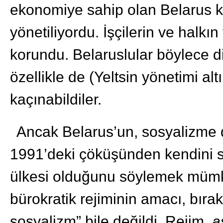
ekonomiye sahip olan Belarus kat
yönetiliyordu. İşçilerin ve halkı
korundu. Belaruslular böylece d
özellikle de (Yeltsin yönetimi a
kaçınabildiler.
Ancak Belarus’un, sosyalizme
1991’deki çöküşünden kendini s
ülkesi olduğunu söylemek mümk
bürokratik rejiminin amacı, bıra
sosyalizm” bile değildi. Rejim,
a