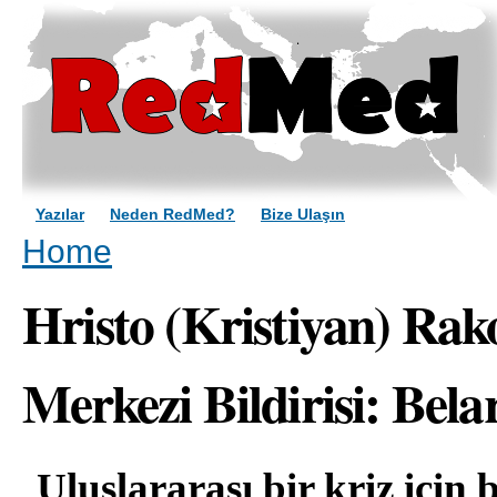
Sk
ma
co
Yazılar
Neden RedMed?
Bize Ulaşın
You are here
Home
Hristo (Kristiyan) Rako
Merkezi Bildirisi: Belar
Uluslararası bir kriz için 