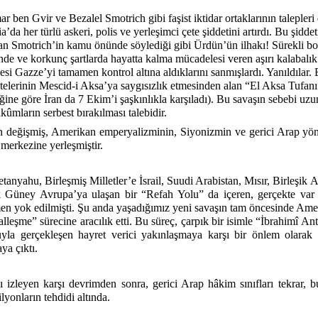
ar ben Gvir ve Bezalel Smotrich gibi faşist iktidar ortaklarının talepler
a’da her türlü askeri, polis ve yerleşimci çete şiddetini artırdı. Bu şiddetin
an Smotrich’in kamu önünde söylediği gibi Ürdün’ün ilhakı! Sürekli boğu
inde ve korkunç şartlarda hayatta kalma mücadelesi veren aşırı kalabalık
i Gazze’yi tamamen kontrol altına aldıklarını sanmışlardı. Yanıldılar. 
etelerinin Mescid-i Aksa’ya saygısızlık etmesinden alan “El Aksa Tufan
diğine göre İran da 7 Ekim’i şaşkınlıkla karşıladı). Bu savaşın sebebi uz
hkûmların serbest bırakılması talebidir.
ten değişmiş, Amerikan emperyalizminin, Siyonizmin ve gerici Arap yön
merkezine yerleşmiştir.
anyahu, Birleşmiş Milletler’e İsrail, Suudi Arabistan, Mısır, Birleşik 
k Güney Avrupa’ya ulaşan bir “Refah Yolu” da içeren, gerçekte var
amen yok edilmişti. Şu anda yaşadığımız yeni savaşın tam öncesinde Ame
alleşme” sürecine aracılık etti. Bu süreç, çarpık bir isimle “İbrahimî An
uyla gerçekleşen hayret verici yakınlaşmaya karşı bir önlem olara
ya çıktı.
izleyen karşı devrimden sonra, gerici Arap hâkim sınıfları tekrar, b
lyonların tehdidi altında.