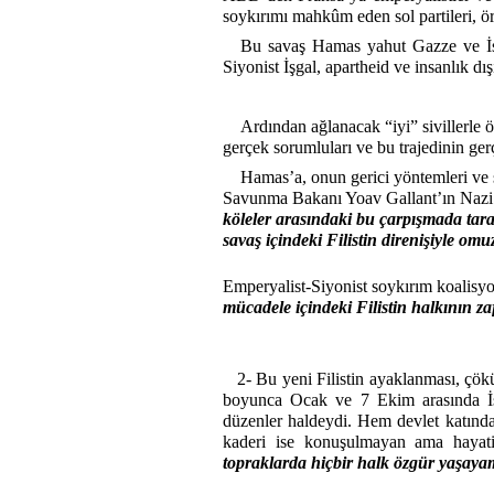
soykırımı mahkûm eden sol partileri, ör
Bu savaş Hamas yahut Gazze ve İsra
Siyonist İşgal, apartheid ve insanlık dış
Ardından ağlanacak “iyi” sivillerle 
gerçek sorumluları ve bu trajedinin ger
Hamas’a, onun gerici yöntemleri ve st
Savunma Bakanı Yoav Gallant’ın Nazi t
köleler arasındaki bu çarpışmada tarafs
savaş içindeki Filistin direnişiyle o
Emperyalist-Siyonist soykırım koalisyo
mücadele içindeki Filistin halkının za
2- Bu yeni Filistin ayaklanması, çök
boyunca Ocak ve 7 Ekim arasında İsra
düzenler haldeydi. Hem devlet katında
kaderi ise konuşulmayan ama haya
topraklarda hiçbir halk özgür yaşaya