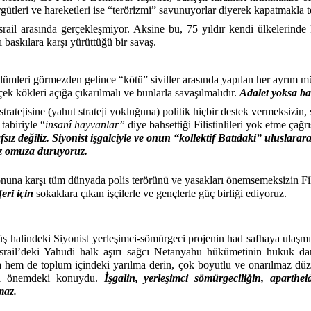
gütleri ve hareketleri ise “terörizmi” savunuyorlar diyerek kapatmakla t
il arasında gerçekleşmiyor. Aksine bu, 75 yıldır kendi ülkelerinde k
ı baskılara karşı yürüttüğü bir savaş.
ölümleri görmezden gelince “kötü” siviller arasında yapılan her ayrım mü
çek kökleri açığa çıkarılmalı ve bunlarla savaşılmalıdır.
Adalet yoksa ba
ratejisine (yahut strateji yokluğuna) politik hiçbir destek vermeksizin,
abiriyle “
insanî hayvanlar”
diye bahsettiği Filistinlileri yok etme çağ
ız değiliz. Siyonist işgalciyle ve onun “kollektif Batıdaki” uluslararas
muz omuza duruyoruz.
nuna karşı tüm dünyada polis terörünü ve yasakları önemsemeksizin Fili
feri için
sokaklara çıkan işçilerle ve gençlerle güç birliği ediyoruz.
üş halindeki Siyonist yerleşimci-sömürgeci projenin had safhaya ulaşmı
il’deki Yahudi halk aşırı sağcı Netanyahu hükümetinin hukuk darbes
 hem de toplum içindeki yarılma derin, çok boyutlu ve onarılmaz düzey
ti önemdeki konuydu.
İşgalin, yerleşimci sömürgeciliğin, aparthe
maz.