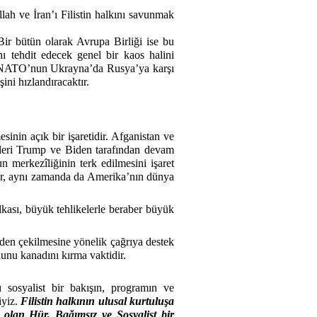
h ve İran’ı Filistin halkını savunmak
Bir bütün olarak Avrupa Birliği ise bu
ı tehdit edecek genel bir kaos halini
ı, NATO’nun Ukrayna’da Rusya’ya karşı
ini hızlandıracaktır.
inin açık bir işaretidir. Afganistan ve
fleri Trump ve Biden tarafından devam
 merkezîliğinin terk edilmesini işaret
yor, aynı zamanda da Amerika’nın dünya
lkası, büyük tehlikelerle beraber büyük
’den çekilmesine yönelik çağrıya destek
olunu kanadını kırma vaktidir.
sosyalist bir bakışın, programın ve
iyiz.
Filistin halkının ulusal kurtuluşa
 olan Hür, Bağımsız ve Sosyalist bir