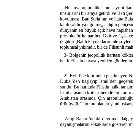
Netanyahu, politikasının seyrini Itam
unsurlarını bir araya getirdi ve Batı Şeri
kovulması, Batı Şeria’nın ve hatta Bak
kanlı saldırıya uğramış, açlığın pençes
dünyanın en büyük açık hava hapishanes
provokatör Itamar ben Gvir ve faşist ç
değildir (Batılı kaynakların bile söyle
toplumsal yıkımdır, bir de Filistinli ma
3- Bölgenin jeopolitik haritası kök
haklı Filistin davası yeniden gündemin 
22 Eylül’de kibrinden geçilmeyen Net
Dubai’den başlayıp İsrail’den geçere
sundu. Bu haritada Filistin halkı tam
İsrail arasında kritik önemde bir “norm
Arabistan arasında Çin arabuluculuğ
ürünüydü. Tüm bu planlar şimdi ıskarta
Arap Baharı’ndaki devrimci dalgayı 
dayanışmalarını sokaklarda gösteren mi