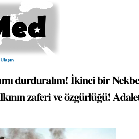
Skip to
main
content
 Ulaşın
ımı durduralım! İkinci bir Nekbe
alkının zaferi ve özgürlüğü! Adale