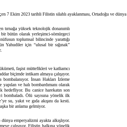
en 7 Ekim 2023 tarihli Filistin silahlı ayaklanması, Ortadoğu ve dünya po
den tırnağa yüksek teknolojik donanımlı
ve bir bütün olarak yerleşimci-sömürgeci
 nüfusun toplumsal bilincinde yarattığı
n Yahudiler için “ulusal bir sığınak”
r.
kümeti, faşist müttefikleri ve katliamcı
addar biçimde intikam almaya çalışıyor.
ca bombalanıyor. İnsan Hakları İzleme
re yapılan ve halı bombardımanı olarak
k hedefliyor. Bu canice harekatın son
eyi bombaladı. Ölü sayısına yönelik ilk
’ye su, yakıt ve gıda akışını da kesti.
başka bir anlama gelmiyor.
) dünya emperyalizmi ayakta alkışlıyor.
eye çalışıyor, Filistin halkına yönelik