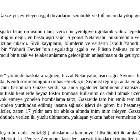
azze’yi çevreleyen işgal duvarlarını sembolik ve fiilî anlamda yıkıp geç
galci İsrail ordusunu utanç verici bir yenilgiye uğratarak yalnız tepe
 zayıflığını değil, en başta aşırı sağcı Siyonist Netanyahu hükümetinin 
üzüne çıkardı. Sivil kayıpların, ölümlerin ve esirlerin İsrailli Yahudi
bir “Yahudi Devleti”nin uyguladığı işgalin ve Filistin halkına zulmü
mcül bir tuzak ve felaket anlamına geleceğinin anlaşılmasını da getiriyo
lik” yönünde baskılara rağmen, bizzat Netanyahu, aşırı sağcı Siyonist hü
ında. Kendi sorumluluğunu örtbas etmek için Siyonist rejim şu anda en g
canı barındıran Gazze şeridi, şu anda işgalciler tarafından amansız
 nüfuslu kentlerde beyaz fosfor bombası kullanımı da dahil olmak üze
i yok etmeye yönelen bombalama tarzı, Gazze’de tam bir etnik temizli
e yerinden yurdundan edilmiş insana sığınak işlevi de gören bir hastan
alciler, zaten 17 yıldır tam bir abluka altında inim inim inleyen Gazze
yönünde verilen iki yüzlü ültimatom, yaklaşan yıkımı haber vermekten 
şen bu etnik temizliği (“uluslararası kamuoyu” hüsnütabiri ile anılan
loni, Le Pen ve Zemmour faşistler, barışçıl itirazları kriminalize etm