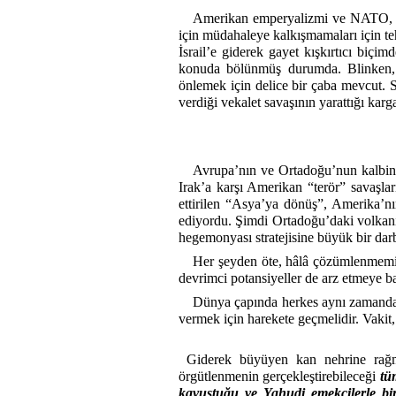
Amerikan emperyalizmi ve NATO, Gaz
için müdahaleye kalkışmamaları için t
İsrail’e giderek gayet kışkırtıcı biç
konuda bölünmüş durumda. Blinken, İs
önlemek için delice bir çaba mevcut.
verdiği vekalet savaşının yarattığı kar
Avrupa’nın ve Ortadoğu’nun kalbinde 
Irak’a karşı Amerikan “terör” savaşl
ettirilen “Asya’ya dönüş”, Amerika’nı
ediyordu. Şimdi Ortadoğu’daki volkani
hegemonyası stratejisine büyük bir dar
Her şeyden öte, hâlâ çözümlenmemiş 
devrimci potansiyeller de arz etmeye b
Dünya çapında herkes aynı zamanda İ
vermek için harekete geçmelidir. Vakit,
Giderek büyüyen kan nehrine rağmen
örgütlenmenin gerçekleştirebileceği
tü
kavuştuğu ve Yahudi emekçilerle bir