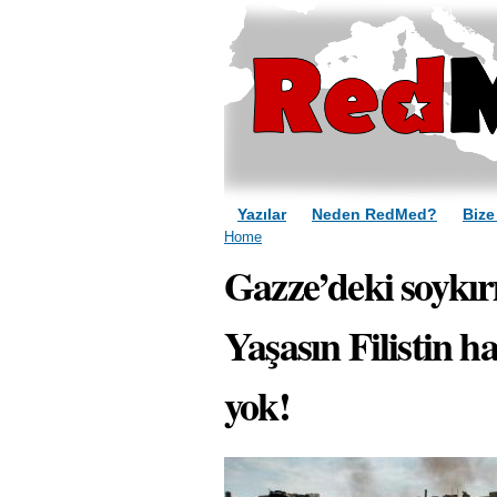
Yazılar
Neden RedMed?
Bize
You are here
Home
Gazze’deki soykır
Yaşasın Filistin h
yok!