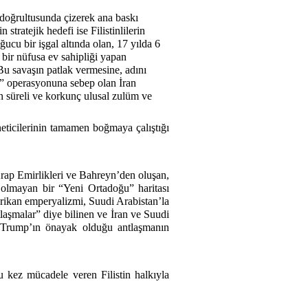
i doğrultusunda çizerek ana baskı
 stratejik hedefi ise Filistinlilerin
cu bir işgal altında olan, 17 yılda 6
 bir nüfusa ev sahipliği yapan
Bu savaşın patlak vermesine, adını
ı” operasyonuna sebep olan İran
un süreli ve korkunç ulusal zulüm ve
eticilerinin tamamen boğmaya çalıştığı
Arap Emirlikleri ve Bahreyn’den oluşan,
 olmayan bir “Yeni Ortadoğu” haritası
rikan emperyalizmi, Suudi Arabistan’la
tlaşmalar” diye bilinen ve İran ve Suudi
k Trump’ın önayak olduğu antlaşmanın
u kez mücadele veren Filistin halkıyla