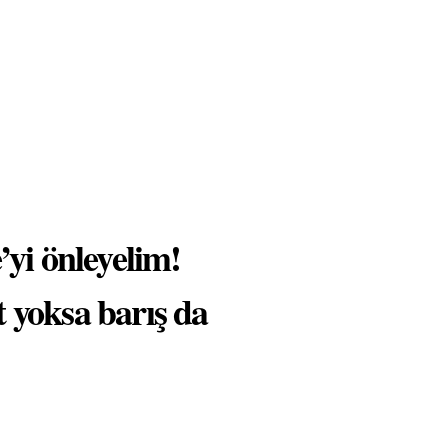
’yi önleyelim!
t yoksa barış da