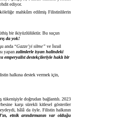
ehdit ediyor.
öleliğe mahkûm edilmiş Filistinlilerin
thiş bir ikiyüzlülüktür. Bu suçun
rış da yok!
 şu anda “
Gazze’yi silme”
ve İsrail
rısı yapan
zalimlerle isyan halindeki
ı emperyalist destekçileriyle haklı bir
stin halkına destek vermek için,
ş tükenişiyle doğrudan bağlantılı. 2023
ine karşı sürekli kitlesel gösteriler
deydi, hâlâ da öyle. Filistin halkının
id’ın, etnik arındırmanın var olduğu