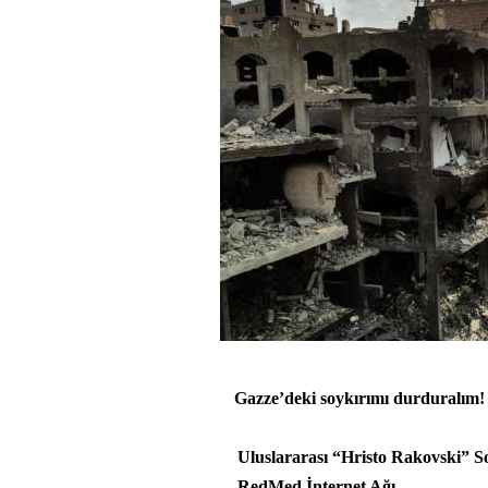
Gazze’deki soykırımı durduralım! İ
Uluslararası “Hristo Rakovski” S
RedMed İnternet Ağı