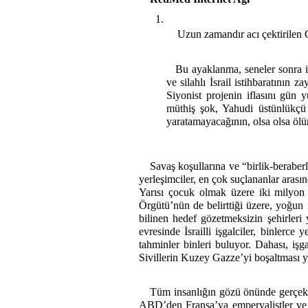
Uzun zamandır acı çektirilen G
Bu ayaklanma, seneler sonra iş
ve silahlı İsrail istihbaratının
Siyonist projenin iflasını gün y
müthiş şok, Yahudi üstünlükçü 
yaratamayacağının, olsa olsa ölü
Savaş koşullarına ve “birlik-beraber
yerleşimciler, en çok suçlananlar aras
Yarısı çocuk olmak üzere iki milyon 
Örgütü’nün de belirttiği üzere, yoğun
bilinen hedef gözetmeksizin şehirler
evresinde İsrailli işgalciler, binlerc
tahminler binleri buluyor. Dahası, işg
Sivillerin Kuzey Gazze’yi boşaltması 
Tüm insanlığın gözü önünde gerçekle
ABD’den Fransa’ya emperyalistler ve Me