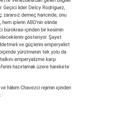
bette Venezuela’dan gelen bilgiler
r. Geçici lider Delcy Rodríguez,
aç zararsız demeç haricinde, onu
, hem iplerin ABD’nin elinde
 bürokrasi içinden bir kesimin
ileceklerini gösteriyor. Şayet
ddetmeli ve güçlerini emperyalist
lı biçimde yürütmenin tek yolu da
 halkını emperyalizme karşı
zaferini hazırlamak üzere harekete
 ve hâkim Chavezci rejimin içinden
.