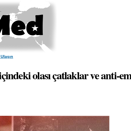
Skip to
main
content
 Ulaşın
çindeki olası çatlaklar ve anti-em