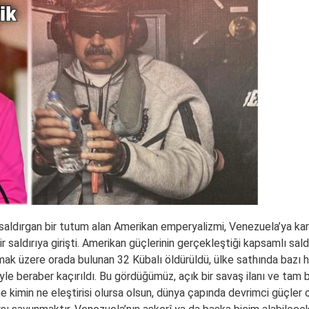
ldırgan bir tutum alan Amerikan emperyalizmi, Venezuela’ya karşı 
r saldırıya girişti. Amerikan güçlerinin gerçekleştiği kapsamlı sal
mak üzere orada bulunan 32 Kübalı öldürüldü, ülke sathında bazı 
e beraber kaçırıldı. Bu gördüğümüz, açık bir savaş ilanı ve tam bi
kimin ne eleştirisi olursa olsun, dünya çapında devrimci güçler o