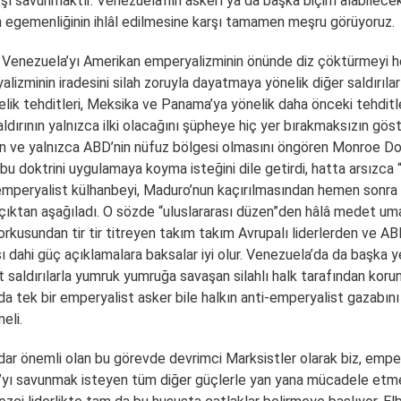
şı savunmaktır. Venezuela’nın askerî ya da başka biçim alabilecek 
n egemenliğinin ihlâl edilmesine karşı tamamen meşru görüyoruz.
a Venezuela’yı Amerikan emperyalizminin önünde diz çöktürmeyi 
izminin iradesini silah zoruyla dayatmaya yönelik diğer saldırıla
ik tehditleri, Meksika ve Panama’ya yönelik daha önceki tehditl
aldırının yalnızca ilki olacağını şüpheye hiç yer bırakmaksızın göst
ve yalnızca ABD’nin nüfuz bölgesi olmasını öngören Monroe Doktri
 doktrini uygulamaya koyma isteğini dile getirdi, hatta arsızca
emperyalist külhanbeyi, Maduro’nun kaçırılmasından hemen sonra
açıktan aşağıladı. O sözde “uluslararası düzen”den hâlâ medet um
rkusundan tir tir titreyen takım takım Avrupalı liderlerden ve ABD
ı dahi güç açıklamalara baksalar iyi olur. Venezuela’da da başka y
saldırılarla yumruk yumruğa savaşan silahlı halk tarafından korun
da tek bir emperyalist asker bile halkın anti-emperyalist gazabın
eli.
dar önemli olan bu görevde devrimci Marksistler olarak biz, emp
’yı savunmak isteyen tüm diğer güçlerle yan yana mücadele etme