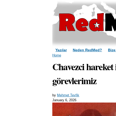
Yazılar
Neden RedMed?
Bize
You are here
Home
Chavezci hareket i
görevlerimiz
by
Mehmet Tevfik
January 6, 2026