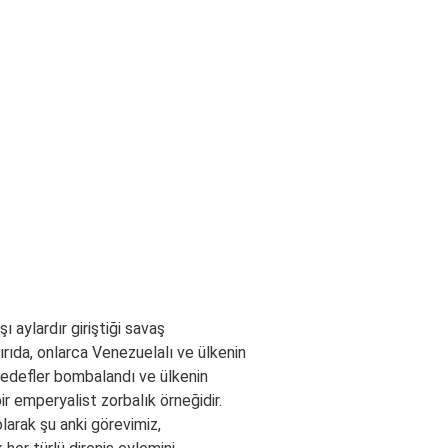
aylardır giriştiği savaş
dırıda, onlarca Venezuelalı ve ülkenin
hedefler bombalandı ve ülkenin
r emperyalist zorbalık örneğidir.
larak şu anki görevimiz,