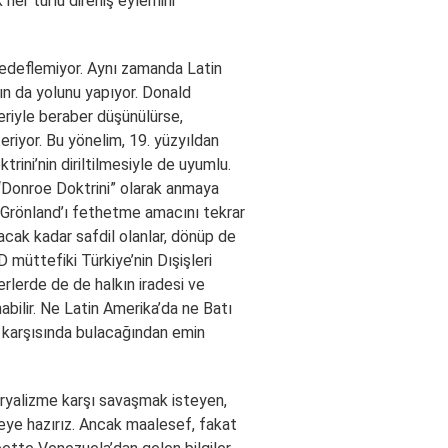
her türlü direniş eylemini
hedeflemiyor. Aynı zamanda Latin
rın da yolunu yapıyor. Donald
eriyle beraber düşünülürse,
eriyor. Bu yönelim, 19. yüzyıldan
ni’nin diriltilmesiyle de uyumlu.
 “Donroe Doktrini” olarak anmaya
 Grönland’ı fethetme amacını tekrar
acak kadar safdil olanlar, dönüp de
 müttefiki Türkiye’nin Dışişleri
erlerde de de halkın iradesi ve
abilir. Ne Latin Amerika’da ne Batı
ı karşısında bulacağından emin
eryalizme karşı savaşmak isteyen,
ye hazırız. Ancak maalesef, fakat