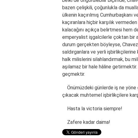
belki de öngörülebilir biçimde, Chav
bazen çelişkili, çoğunlukla da mualla
ülkenin kaçırılmış Cumhurbaşkanı ve
kaçıranlara hiçbir karşılık vermeden
kalacağını açıkça belirtmesi hem de
emperyalist işgalcilerle çoktan bir 
durum gerçekten böyleyse, Chavezci 
saldırganlara ve yerli işbirlikçileri
halk milislerini silahlandırmak, bu 
aşılamaz bir hale hâline getirmektir
geçmektir.
Önümüzdeki günlerde iş ne yöne gi
çıkacak muhtemel işbirlikçilere kar
Hasta la victoria siempre!
Zafere kadar daima!