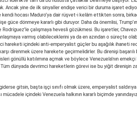
ezci liderlikte tam da bu hususta çatlaklar belirmeye başlıyor. El
k. Ancak yine de ilk sinyaller endişe verici bir duruma işaret ediyo
 kendi hocası Maduro’ya dair rüşvet-i kelâm ettikten sonra, birk
 işe güce dönmeye kararlı gibi duruyor. Daha da önemlisi, Trump’ın
 Rodríguez’le çalışmaya hevesli gözükmesi. Bu işaretler, Chavezci
anlaşmaya varmış olabileceklerini ya da en azından o süreçte olab
hareketi içindeki anti-emperyalist güçler bu aşağılık ihaneti re
ne karşı direnmek üzere harekete geçirmelidirler. Bu direnişi başarı
milisleri gönüllü katılımına açmak ve böylece Venezuela’nın emekçi
. Tüm dünyada devrimci hareketlerin görevi ise bu yiğit direnişin 
derse gitsin, başta işçi sınıfı olmak üzere, emperyalist saldırıya
şı mücadele içindeki Venezuela halkının kararlı biçimde yanındayız