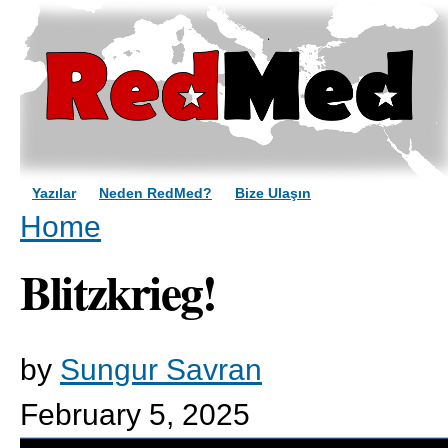
Sk
ma
co
Yazılar
Neden RedMed?
Bize Ulaşın
You are here
Home
Blitzkrieg!
by
Sungur Savran
February 5, 2025