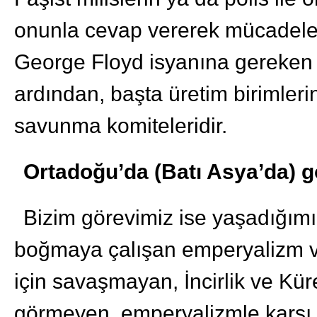
onunla cevap vererek mücadele
George Floyd isyanına gereken şe
ardından, başta üretim birimler
savunma komiteleridir.
Ortadoğu’da (Batı Asya’da) 
Bizim görevimiz ise yaşadığımız
boğmaya çalışan emperyalizm v
için savaşmayan, İncirlik ve Kü
görmeyen, emperyalizmle karşı