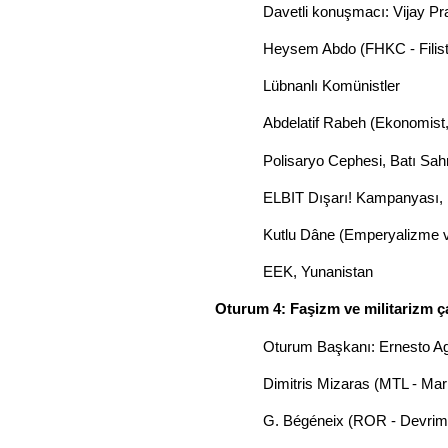
Davetli konuşmacı: Vijay Pra
Heysem Abdo (FHKC - Filistin
Lübnanlı Komünistler
Abdelatif Rabeh (Ekonomist,
Polisaryo Cephesi, Batı Sah
ELBIT Dışarı! Kampanyası
Kutlu Dâne (Emperyalizme ve
EEK, Yunanistan
Oturum 4: Faşizm ve militarizm 
Oturum Başkanı: Ernesto Ag
Dimitris Mizaras (MTL - Marks
G. Bégéneix (ROR - Devrimc