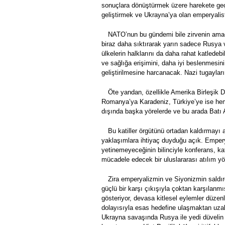
sonuçlara dönüştürmek üzere harekete geçme
geliştirmek ve Ukrayna’ya olan emperyalis
NATO’nun bu gündemi bile zirvenin amac
biraz daha sıktırarak yarın sadece Rusya ve
ülkelerin halklarını da daha rahat katledeb
ve sağlığa erişimini, daha iyi beslenmesin
geliştirilmesine harcanacak. Nazi tugayla
Öte yandan, özellikle Amerika Birleşik D
Romanya’ya Karadeniz, Türkiye’ye ise hem
dışında başka yörelerde ve bu arada Batı 
Bu katiller örgütünü ortadan kaldırmayı 
yaklaşımlara ihtiyaç duyduğu açık. Empery
yetinemeyeceğinin bilinciyle konferans, ka
mücadele edecek bir uluslararası atılım yö
Zira emperyalizmin ve Siyonizmin saldırg
güçlü bir karşı çıkışıyla çoktan karşılanmı
gösteriyor, devasa kitlesel eylemler düzenl
dolayısıyla esas hedefine ulaşmaktan uzak k
Ukrayna savaşında Rusya ile yedi düvelin e