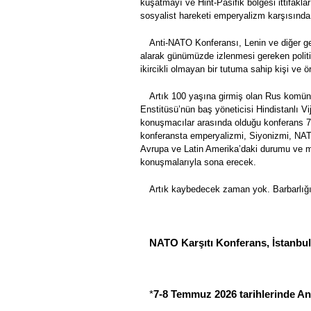
kuşatmayı ve Hint-Pasifik bölgesi ittifakl
sosyalist hareketi emperyalizm karşısında
Anti-NATO Konferansı, Lenin ve diğer ger
alarak günümüzde izlenmesi gereken politi
ikircikli olmayan bir tutuma sahip kişi ve 
Artık 100 yaşına girmiş olan Rus komüni
Enstitüsü’nün baş yöneticisi Hindistanlı V
konuşmacılar arasında olduğu konferans 7
konferansta emperyalizmi, Siyonizmi, NATO
Avrupa ve Latin Amerika’daki durumu ve m
konuşmalarıyla sona erecek.
Artık kaybedecek zaman yok. Barbarlığın d
NATO Karşıtı Konferans, İstanbu
*
7-8 Temmuz 2026 tarihlerinde An