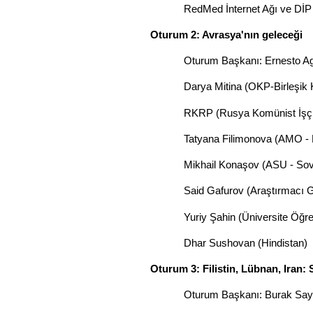
RedMed İnternet Ağı ve DİP
Oturum 2: Avrasya'nın geleceği
Oturum Başkanı: Ernesto Ag
Darya Mitina (OKP-Birleşik 
RKRP (Rusya Komünist İşçi 
Tatyana Filimonova (AMO - M
Mikhail Konaşov (ASU - Sovy
Said Gafurov (Araştırmacı 
Yuriy Şahin (Üniversite Öğ
Dhar Sushovan (Hindistan)
Oturum 3: Filistin, Lübnan, Iran:
Oturum Başkanı: Burak Sa