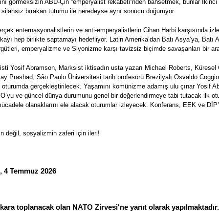
arını görmeksizin ABD-Çin “emperyalist rekabeti”nden bahsetmek, bunlar İkinci
 silahsız bırakan tutumu ile neredeyse aynı sonucu doğuruyor.
çek enternasyonalistlerin ve anti-emperyalistlerin Cihan Harbi karşısında izl
kayı hep birlikte saptamayı hedefliyor. Latin Amerika’dan Batı Asya’ya, Bat
örgütleri, emperyalizme ve Siyonizme karşı tavizsiz biçimde savaşanları bir ara
sti Yosif Abramson, Marksist iktisadın usta yazarı Michael Roberts, Küresel G
ijay Prashad, São Paulo Üniversitesi tarih profesörü Brezilyalı Osvaldo Coggiol
 oturumda gerçekleştirilecek. Yaşamını komünizme adamış ulu çınar Yosif Ab
’yu ve güncel dünya durumunu genel bir değerlendirmeye tabi tutacak ilk ot
ücadele olanaklarını ele alacak oturumlar izleyecek. Konferans, EEK ve DİP’
eğil, sosyalizmin zaferi için ileri!
l, 4 Temmuz 2026
kara toplanacak olan NATO Zirvesi'ne yanıt olarak yapılmaktadır.