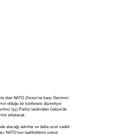
te olan NATO Zirvesi’ne karşı Devrimci
lımın olduğu bir konferans düzenliyor.
rimci İşçi Partisi tarafından Gebze’de
emini anlatacak.
emde atacağı adımlar ve daha uzun vadeli
macı NATO’nun taahhütlerini somut