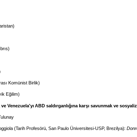
aristan)
brıs)
)
ası Komünist Birlik)
ik Eğilim)
 ve Venezuela'yı ABD saldırganlığına karşı savunmak ve sosyali
Tulunay
iola (Tarih Profesörü, San Paulo Üniversitesi-USP, Brezilya):
Donr