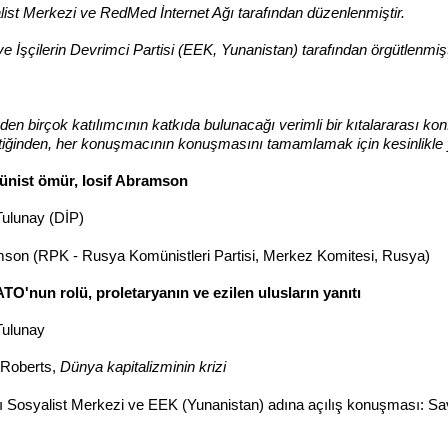
ist Merkezi ve RedMed İnternet Ağı tarafından düzenlenmiştir.
ve İşçilerin Devrimci Partisi (EEK, Yunanistan) tarafından örgütlenmişt
den birçok katılımcının katkıda bulunacağı verimli bir kıtalararası k
tiğinden, her konuşmacının konuşmasını tamamlamak için kesinlikle y
münist ömür, Iosif Abramson
ulunay (DİP)
son (RPK - Rusya Komünistleri Partisi, Merkez Komitesi, Rusya)
nun rolü, proletaryanın ve ezilen ulusların yanıtı
Tulunay
 Roberts,
Dünya kapitalizminin krizi
sı Sosyalist Merkezi ve EEK (Yunanistan) adına açılış konuşması: 