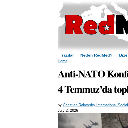
Yazılar
Neden RedMed?
Bize
You are here
Home
Anti-NATO Konfer
4 Temmuz’da topl
by
Christian Rakovsky International Socia
July 2, 2026