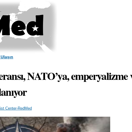
Skip to
main
content
 Ulaşın
ansı, NATO’ya, emperyalizme v
anıyor
list Center-RedMed