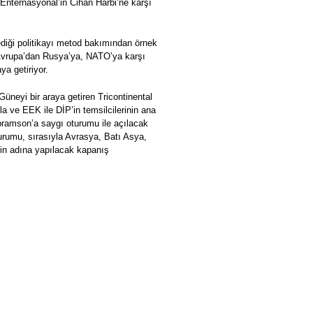
 Enternasyonal’in Cihan Harbi’ne karşı
ediği politikayı metod bakımından örnek
ı Avrupa’dan Rusya’ya, NATO’ya karşı
ya getiriyor.
üneyi bir araya getiren Tricontinental
a ve EEK ile DİP’in temsilcilerinin ana
ramson’a saygı oturumu ile açılacak
urumu, sırasıyla Avrasya, Batı Asya,
in adına yapılacak kapanış