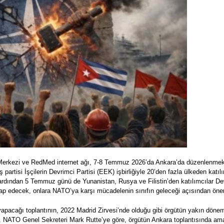
 Merkezi ve RedMed internet ağı, 7-8 Temmuz 2026’da Ankara’da düzenlenmek
 partisi İşçilerin Devrimci Partisi (EEK) işbirliğiyle 20’den fazla ülkeden katı
rdından 5 Temmuz günü de Yunanistan, Rusya ve Filistin’den katılımcılar Dev
hitap edecek, onlara NATO’ya karşı mücadelenin sınıfın geleceği açısından ön
yapacağı toplantının, 2022 Madrid Zirvesi’nde olduğu gibi örgütün yakın dön
or. NATO Genel Sekreteri Mark Rutte’ye göre, örgütün Ankara toplantısında a