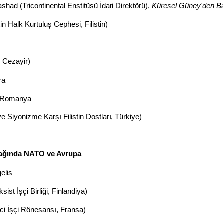
shad (Tricontinental Enstitüsü İdari Direktörü),
Küresel Güney'den B
 Halk Kurtuluş Cephesi, Filistin)
 Cezayir)
ra
, Romanya
 Siyonizme Karşı Filistin Dostları, Türkiye)
çağında NATO ve Avrupa
elis
ist İşçi Birliği, Finlandiya)
i İşçi Rönesansı, Fransa)