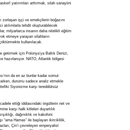
kerî yatırımları arttırmak, silah sanayiini
 zorlaşan işçi ve emekçilerin boğazını
 atılımlarla tehdit oluşturabilecek
r, milyarlarca insanın daha nitelikli eğitim
 yok etmeye yarayan silahların
 çöktürmekte kullanılacak.
e getirmek için Polonya’ya Baltık Denizi,
 hazırlanıyor. NATO, Atlantik bölgesi
ansı’nın da en az bunlar kadar somut
rtarken, durumu sadece analiz etmekle
üttefiki Siyonizme karşı tereddütsüz
adele ettiği iddiasındaki örgütlerin net ve
ne karşı halk kitleleri duyarlılık
ışıklığı, dağınıklık ve kakofoni
şı “ama Hamas” ile başlayan ikirciklilik,
zları, Çin’i çevreleyen emperyalist