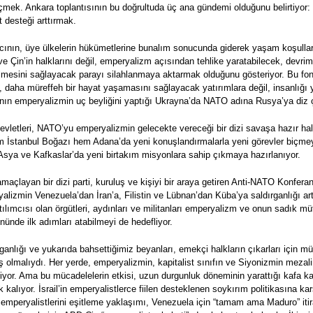
k. Ankara toplantısının bu doğrultuda üç ana gündemi olduğunu belirtiyor: as
t desteği arttırmak.
ının, üye ülkelerin hükümetlerine bunalım sonucunda giderek yaşam koşulları
 Çin’in halklarını değil, emperyalizm açısından tehlike yaratabilecek, devrimci
ilmesini sağlayacak parayı silahlanmaya aktarmak olduğunu gösteriyor. Bu fonla
i, daha müreffeh bir hayat yaşamasını sağlayacak yatırımlara değil, insanlığı
rının emperyalizmin uç beyliğini yaptığı Ukrayna’da NATO adına Rusya’ya diz
evletleri, NATO’yu emperyalizmin gelecekte vereceği bir dizi savaşa hazır hal
 İstanbul Boğazı hem Adana’da yeni konuşlandırmalarla yeni görevler biçmeye
Asya ve Kafkaslar’da yeni birtakım misyonlara sahip çıkmaya hazırlanıyor.
amaçlayan bir dizi parti, kuruluş ve kişiyi bir araya getiren Anti-NATO Konfer
alizmin Venezuela’dan İran’a, Filistin ve Lübnan’dan Küba’ya saldırganlığı a
tılımcısı olan örgütleri, aydınları ve militanları emperyalizm ve onun sadık m
nünde ilk adımları atabilmeyi de hedefliyor.
anlığı ve yukarıda bahsettiğimiz beyanları, emekçi halkların çıkarları için müc
ş olmalıydı. Her yerde, emperyalizmin, kapitalist sınıfın ve Siyonizmin mezalimi
iyor. Ama bu mücadelelerin etkisi, uzun durgunluk döneminin yarattığı kafa kar
alıyor. İsrail’in emperyalistlerce fiilen desteklenen soykırım politikasına kar
mperyalistlerini eşitleme yaklaşımı, Venezuela için “tamam ama Maduro” itira