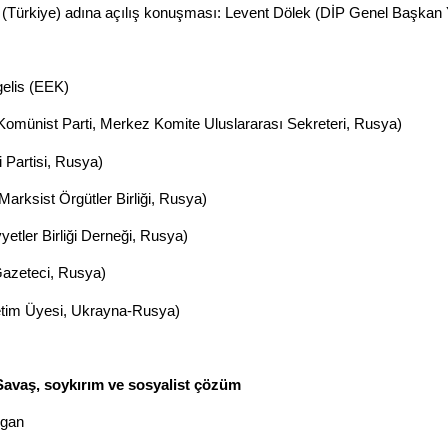
 (Türkiye) adına açılış konuşması: Levent Dölek (DİP Genel Başkan 
elis (EEK)
Komünist Parti, Merkez Komite Uluslararası Sekreteri, Rusya)
Partisi, Rusya)
arksist Örgütler Birliği, Rusya)
etler Birliği Derneği, Rusya)
Gazeteci, Rusya)
retim Üyesi, Ukrayna-Rusya)
 Savaş, soykırım ve sosyalist çözüm
ygan