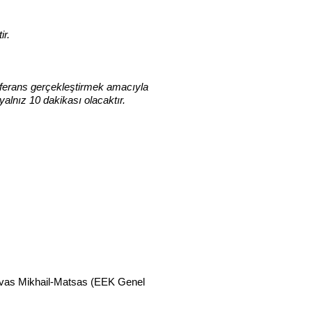
ir.
onferans gerçekleştirmek amacıyla
alnız 10 dakikası olacaktır.
Savas Mikhail-Matsas (EEK Genel