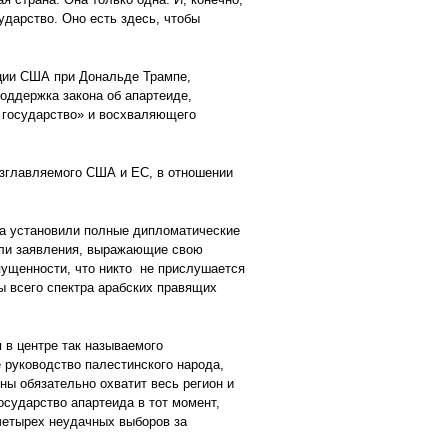
ударство. Оно есть здесь, чтобы
ации США при Дональде Трампе,
поддержка закона об апартеиде,
е государство» и восхваляющего
озглавляемого США и ЕС, в отношении
па установили полные дипломатические
али заявления, выражающие свою
пущенности, что никто не прислушается
ы всего спектра арабских правящих
 в центре так называемого
 руководство палестинского народа,
ины обязательно охватит весь регион и
сударство апартеида в тот момент,
 четырех неудачных выборов за