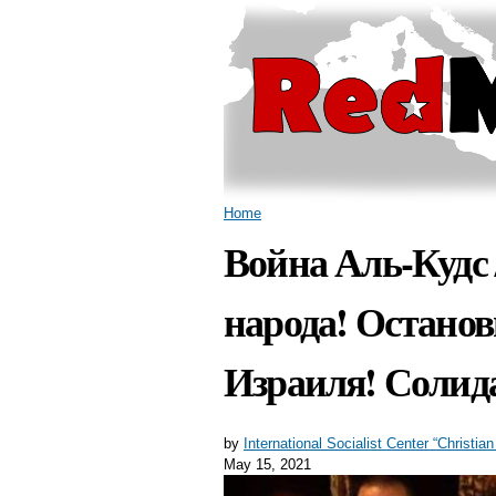
You are here
Home
Война Аль-Кудс 
народа! Останов
Израиля! Солид
by
International Socialist Center “Chris
May 15, 2021