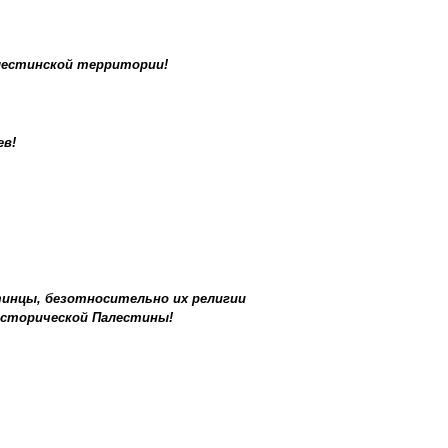
алестинской территории!
ев!
тинцы, безотносительно их религии
исторической Палестины!