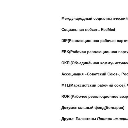
Международный социалистический 
Социальная вебсеть
RedMed
DIP(Революционная рабочая партия
EEK(Рабочая революционная парти
OKП (Объединённая коммунистичес
Ассоциация «Советский Союз», Ро
MTL(Марксистский рабочий союз),
ROR (Рабочее революционное воз
Документальный фонд
(Болгария
)
Друзья Палестины
Против импери