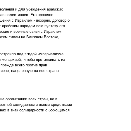
ребления и для убеждения арабских
рав палестинцев. Его прошлое
шения с Израилем - позорно, договор о
т арабским народам всю пустоту его
еские и военные связи с Израилем,
 всем силам на Ближнем Востоке,
построило под эгидой империализма
й монархией, чтобы проталкивать их
 прежде всего против прав
гионе, нацеленную на все страны
е организации всех стран, но в
кретной солидарности всеми средствами
анах в знак солидарности с борющимся