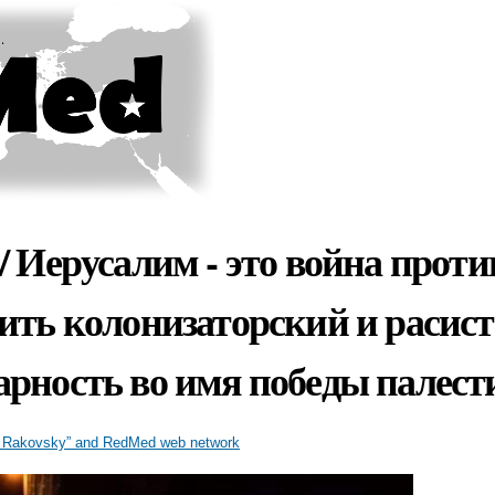
Skip to
main
content
/ Иерусалим - это война проти
ить колонизаторский и расис
арность во имя победы палест
tian Rakovsky” and RedMed web network