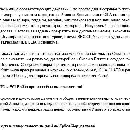
каких-либо соответствующих действий. Это просто для внутреннего пот
й лидер в суннитском мире, который может бросить вызов США во имя п
 Мави Мармара, когда он, наконец, капитулировал и нормализовал отно
 с названиями столиц двух стран, Анкара и... Иерусалим! - раскрывае
дарства. Настоящая задача - прекратить все дипломатические, экономич
у Инджирлик на юго-востоке Турции, откуда ВВС США наносят удары по
 империализма США и сионизма.
акиса, как и до этого так называемое «левое» правительство Сиризы, 
юз с сионистским режимом, диктатурой аль Сисси в Египте и саудовско
 Восточном Средиземноморье против интересов всех народов региона, и
е Крит была преобразована в крупнейшую военную базу США / НАТО в ре
а также Иран. Демонтировать все империалистические базы!
ТО и ЕС! Война против войны империалистов!
юционное марксистское движение и общественные антиимпериалистически
ерной Африки, должны немедленно взять на себя задачу повышения кон
низуем марши и демонстрации перед посольствами Израиля во всех стр
кую чистку палестинцев Аль Кудса/Иерусалима!