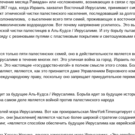
 течение месяца Рамадан» или «осложнениях, возникающих в связи с п
967 года, когда Израиль захватил Восточный Иерусалим, принимают сим
ект этнической чистки палестинского населения, последовавший за дол
колониализма, о выселении всего пяти семей, проживающих в восточн
мволическим водоразделом. Вот почему напряжение усилилось. Это выс
ской чистки палестинцев в Аль-Кудсе / Иерусалиме. И эту борьбу пыта
ряду с резиновыми пулями с пластиковым покрытием и светошумовыми 
ся только пяти палестинских семей, оно в действительности является 
ерусалиме в течение многих лет. Это уличная война за город. Израиль
и. Это настоящее «государство-изгой» в полном смысле этого слова. Бол
тавляют, являются, как это признается даже Управлением Верховного ко
еждународному праву, поскольку оно запрещает принудительное перем
дет за будущее Аль-Кудса / Иерусалима. Борьба идет за будущее истор
на самом деле является войной против палестинского народа
елей мэра Иерусалима. Вот как произраильская
New
York
Times
цитирует 
но», они [выселения] являются частью более широкой стратегии создани
Кинг, «является способом обеспечить будущее Иерусалима как еврейской
ера Хассан-Нахума, другого заместителя мэра Иерусалима: «Это еврейска