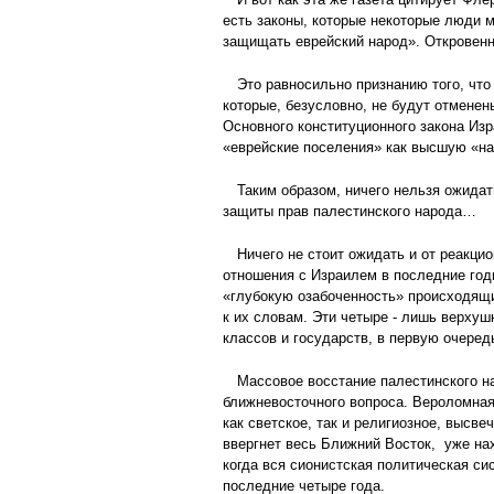
есть законы, которые некоторые люди м
защищать еврейский народ». Откровенн
Это равносильно признанию того, чт
которые, безусловно, не будут отменен
Основного конституционного закона Изр
«еврейские поселения» как высшую «н
Таким образом, ничего нельзя ожида
защиты прав палестинского народа…
Ничего не стоит ожидать и от реакц
отношения с Израилем в последние го
«глубокую озабоченность» происходящи
к их словам. Эти четыре - лишь верхуш
классов и государств, в первую очеред
Массовое восстание палестинского на
ближневосточного вопроса. Вероломная
как светское, так и религиозное, высв
ввергнет весь Ближний Восток, уже на
когда вся сионистская политическая с
последние четыре года.