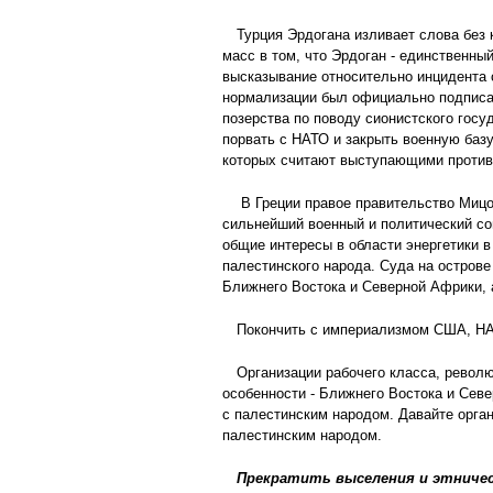
Турция Эрдогана изливает слова без 
масс в том, что Эрдоган - единственны
высказывание относительно инцидента с
нормализации был официально подписан
позерства по поводу сионистского госу
порвать с НАТО и закрыть военную баз
которых считают выступающими против
В Греции правое правительство Мицот
сильнейший военный и политический со
общие интересы в области энергетики в
палестинского народа. Суда на остров
Ближнего Востока и Северной Африки, 
Покончить с империализмом США, НА
Организации рабочего класса, револ
особенности - Ближнего Востока и Сев
с палестинским народом. Давайте орга
палестинским народом.
Прекратить выселения и этничес