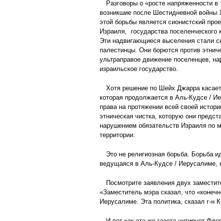
Разговоры о «росте напряженности в
возникшие после Шестидневной войны 1
этой борьбы является сионистский про
Израиля, государства поселенческого 
Эти надвигающиеся выселения стали си
палестинцы. Они борются против этниче
ультраправое движение поселенцев, на
израильское государство.
Хотя решение по Шейх Джарра касает
которая продолжается в Аль-Кудсе / И
права на протяжении всей своей истори
этническая чистка, которую они предс
нарушением обязательств Израиля по м
территории.
Это не религиозная борьба. Борьба и
ведущаяся в Аль-Кудсе / Иерусалиме, 
Посмотрите заявления двух заместит
«Заместитель мэра сказал, что «конеч
Иерусалиме. Эта политика, сказал г-н 
И вот как эта же газета цитирует Фл