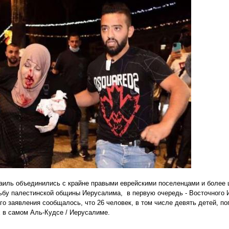
аиль объединились с крайне правыми еврейскими поселенцами и более
рьбу палестинской общины Иерусалима, в первую очередь - Восточного 
го заявления сообщалось, что 26 человек, в том числе девять детей, по
 в самом Аль-Кудсе / Иерусалиме.