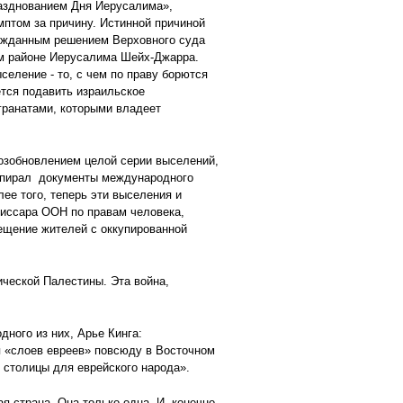
разднованием Дня Иерусалима»,
птом за причину. Истинной причиной
гожданным решением Верховного суда
ом районе Иерусалима Шейх-Джарра.
еление - то, с чем по праву борются
ется подавить израильское
гранатами, которыми владеет
возобновлением целой серии выселений,
 попирал документы международного
ее того, теперь эти выселения и
миссара ООН по правам человека,
ещение жителей с оккупированной
ической Палестины. Эта война,
одного из них, Арье Кинга:
я «слоев евреев» повсюду в Восточном
 столицы для еврейского народа».
я страна. Она только одна. И, конечно,