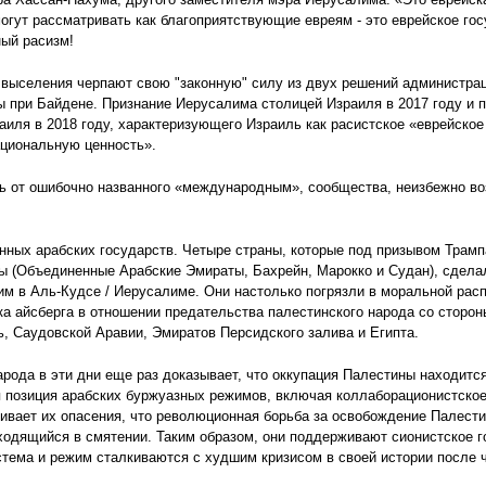
огут рассматривать как благоприятствующие евреям - это еврейское гос
ый расизм!
о выселения черпают свою "законную" силу из двух решений администр
ы при Байдене. Признание Иерусалима столицей Израиля в 2017 году и 
аиля в 2018 году, характеризующего Израиль как расистское «еврейско
ациональную ценность».
ть от ошибочно названного «международным», сообщества, неизбежно в
ионных арабских государств. Четыре страны, которые под призывом Трам
ды (Объединенные Арабские Эмираты, Бахрейн, Марокко и Судан), сдел
м в Аль-Кудсе / Иерусалиме. Они настолько погрязли в моральной рас
ка айсберга в отношении предательства палестинского народа со сторон
ь, Саудовской Аравии, Эмиратов Персидского залива и Египта.
рода в эти дни еще раз доказывает, что оккупация Палестины находится
 позиция арабских буржуазных режимов, включая коллаборационистское
ечивает их опасения, что революционная борьба за освобождение Палест
ходящийся в смятении. Таким образом, они поддерживают сионистское го
истема и режим сталкиваются с худшим кризисом в своей истории после