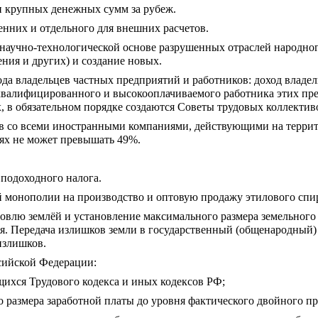
 и крупных денежных сумм за рубеж.
енних и отдельного для внешних расчетов.
 научно-технологической основе разрушенных отраслей народног
ния и других) и создание новых.
да владельцев частных предприятий и работников: доход владельц
валифицированного и высокооплачиваемого работника этих пред
 в обязательном порядке создаются Советы трудовых коллектив
в со всеми иностранными компаниями, действующими на террит
ях не может превышать 49%.
 подоходного налога.
й монополии на производство и оптовую продажу этилового спи
говлю землёй и установление максимального размера земельного 
я. Передача излишков земли в государственный (общенародный)
излишков.
сийской Федерации:
ящихся Трудового кодекса и иных кодексов РФ;
 размера заработной платы до уровня фактического двойного 