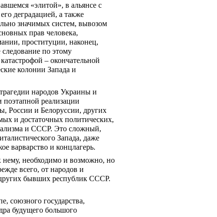
вшемся «элитой», в альянсе с 
го деградацией, а также 
льно значимых систем, вывозом 
новных прав человека, 
нии, проституции, наконец, 
следование по этому 
катастрофой – окончательной 
ские колонии Запада и 
трагедии народов Украины и 
 и поэтапной реализации 
 России и Белоруссии, других 
ых и достаточных политических, 
ализма и СССР. Это сложный, 
талистического Запада, даже 
ое варварство и концлагерь.
 нему, необходимо и возможно, но 
ежде всего, от народов и 
 других бывших республик СССР. 
, союзного государства, 
дра будущего большого 