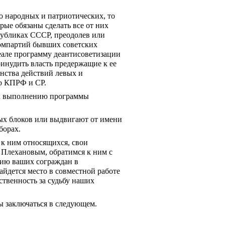
 народных и патриотических, то 
ые обязаны сделать все от них 
публиках СССР, преодолев или 
омпартий бывших советских 
еале программу деантисоветизации 
инудить власть предержащие к ее 
ства действий левых и 
о КПРФ и СР.
к выполнению программы 
х блоков или выдвигают от имени 
борах.
к ним относящихся, свои 
 Плехановым, обратимся к ним с 
нию ваших сограждан в 
айдется место в совместной работе 
ственность за судьбу наших 
ы заключаться в следующем.