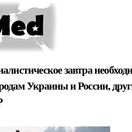
Skip to
main
content
алистическое завтра необход
родам Украины и России, дру
Р