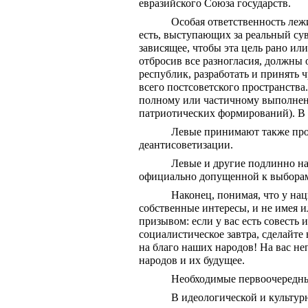
евразийского Союза государств.
Особая ответственность леж
есть, выступающих за реальный сув
зависящее, чтобы эта цель рано ил
отбросив все разногласия, должны
республик, разработать и принять
всего постсоветского пространства
полному или частичному выполнени
патриотических формирований). В
Левые принимают также про
деантисоветизации.
Левые и другие подлинно н
официально допущенной к выборам 
Наконец, понимая, что у нац
собственные интересы, и не имея и
призывом: если у вас есть совесть
социалистическое завтра, сделайте 
на благо наших народов! На вас неп
народов и их будущее.
Необходимые первоочередные
В идеологической и культур