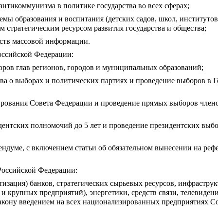
 антикоммунизма в политике государства во всех сферах;
мы образования и воспитания (детских садов, школ, институтов 
 стратегическим ресурсом развития государства и общества;
дств массовой информации.
оссийской Федерации:
ров глав регионов, городов и муниципальных образований;
тва о выборах и политических партиях и проведение выборов в Г
рования Совета Федерации и проведение прямых выборов члено
дентских полномочий до 5 лет и проведение президентских выбор
рендуме, с включением статьи об обязательном вынесении на реф
Российской Федерации:
тизация) банков, стратегических сырьевых ресурсов, инфраструк
и крупных предприятий), энергетики, средств связи, телевидени
кону введением на всех национализированных предприятиях Со