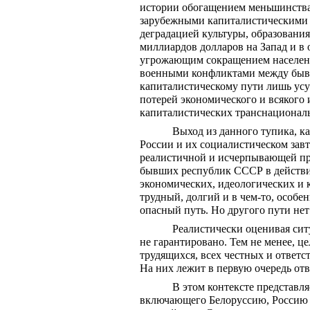
истории обогащением меньшинства,
зарубежными капиталистическими х
деградацией культуры, образования
миллиардов долларов на Запад и в
угрожающим сокращением населения
военными конфликтами между бывш
капиталистическому пути лишь усу
потерей экономического и всякого
капиталистических транснационал
Выход из данного тупика, к
России и их социалистическом завтр
реалистичной и исчерпывающей про
бывших республик СССР в действит
экономических, идеологических и 
трудный, долгий и в чем-то, особе
опасный путь. Но другого пути нет
Реалистически оценивая ситу
не гарантировано. Тем не менее, це
трудящихся, всех честных и ответ
На них лежит в первую очередь отв
В этом контексте представля
включающего Белоруссию, Россию и 