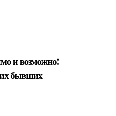
имо и возможно!
гих бывших