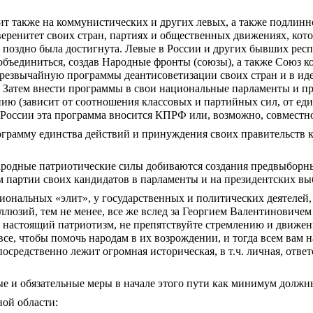
ит также на коммунистических и других левых, а также подлинно
еренитет своих стран, партиях и общественных движениях, котор
и поздно была достигнута. Левые в России и других бывших рес
 объединиться, создав Народные фронты (союзы), а также Союз к
 чрезвычайную программы деантисоветизации своих стран и в ид
. Затем внести программы в свои национальные парламенты и пр
ю (зависит от соотношения классовых и партийных сил, от един
 России эта программа вносится КПРФ или, возможно, совместн
грамму единства действий и принуждения своих правительств 
ародные патриотические силы добиваются создания предвыборны
партии своих кандидатов в парламенты и на президентских вы
иональных «элит», у государственных и политических деятелей, 
ллюзий, тем не менее, все же вслед за Георгием Валентиновичем
 и настоящий патриотизм, не препятствуйте стремлению и движе
все, чтобы помочь народам в их возрождении, и тогда всем вам н
осредственно лежит огромная историческая, в т.ч. личная, ответ
 и обязательные меры в начале этого пути как минимум должн
ной области: