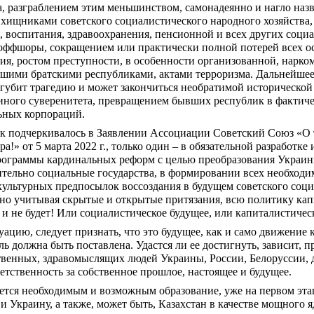
 разграблением этим меньшинством, самонадеянно и нагло назва
ищниками советского социалистического народного хозяйства, е
, воспитания, здравоохранения, пенсионной и всех других социа
 оффшоры, сокращением или практически полной потерей всех ос
, ростом преступности, в особенности организованной, наркома
ими братскими республиками, актами терроризма. Дальнейшее 
губит трагедию и может закончиться необратимой исторической 
 иного суверенитета, превращением бывших республик в фактиче
ьных корпораций.
ак подчеркивалось в Заявлении Ассоциации Советский Союз «О 
а!» от 5 марта 2022 г., только один – в обязательной разработке
граммы кардинальных реформ с целью преобразования Украины,
ельно социальные государства, в формировании всех необходим
культурных предпосылок воссоздания в будущем советского соци
нно учитывая скрытые и открытые притязания, всю политику капи
 и не будет! Или социалистическое будущее, или капиталистическ
ацию, следует признать, что это будущее, как и само движение к
ль должна быть поставлена. Удастся ли ее достигнуть, зависит, пр
ственных, здравомыслящих людей Украины, России, Белоруссии,
етственность за собственное прошлое, настоящее и будущее.
ется необходимым и возможным образование, уже на первом этапе
Украину, а также, может быть, Казахстан в качестве мощного я