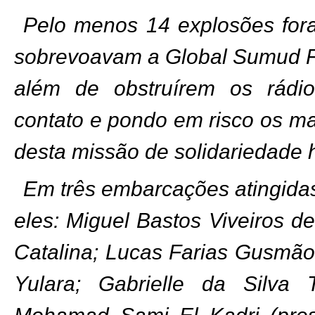
Pelo menos 14 explosões for
sobrevoavam a Global Sumud Flo
além de obstruírem os rádi
contato e pondo em risco os ma
desta missão de solidariedade h
Em três embarcações atingidas
eles: Miguel Bastos Viveiros de
Catalina; Lucas Farias Gusmão 
Yulara; Gabrielle da Silva 
Mohamad Sami El Kadri (pres