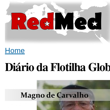
Sk
ma
co
You are here
Home
Diário da Flotilha Gl