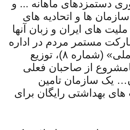
کارگران، امنیت شغلی، افزایش فوری دستمزدهای ماهانه ... و 
همچنین بازنشستگان سالمندی، ... سازمان ها و اتحادیه های 
مستقل و ملی" (شماره ۶)، برابری ملیت های ایران و زبان آنها 
(شماره ۷)، «تسهیل مستقیم و مشارکت مستمر مردم در اداره 
کشور از طریق شوراهای محلی و ملی» (شماره ۸)، توزیع 
مجدد منابع و سلب مالکیت وجوه نامشروع از صاحبان فعلی 
خود (شماره ۹)، «حذف کار کودکان… یک سازمان تامین 
اجتماعی قوی… آموزش و مراقبت های بهداشتی رایگان برای 