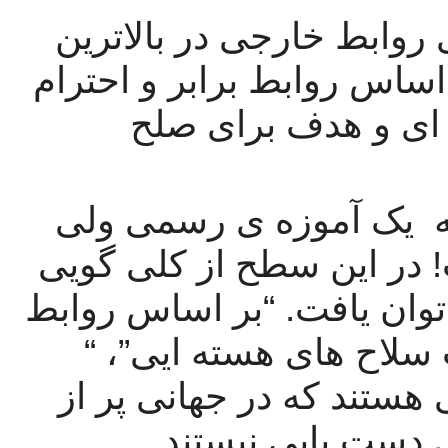
“مطالبه ی شماره ۱۲: عادی سازی روابط خارجی در بالاترین 
سطوح، با همه کشورهای جهان بر اساس روابط برابر و احترام 
متقابل. ممنوعیت سلاح های هسته ای و هدف برای صلح 
برادران و خواهران عزیز، این شبیه  یک آموزه ی رسمی ولی 
توخالی از جانب سازمان ملل است! در این سطح از کلی گویی 
بجز یک عبارت تو خالی چیزی نمی توان یافت. “بر اساس روابط 
برابر” ، “احترام متقابل”، “ممنوعیت سلاح های هسته ایی”، “ 
صلح جهانی”: اینها افکار وارسته ایی هستند که در جهانی پر از 