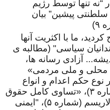
موافقیم. این در ادامه در رد استثمار “نه تنها توسط رژیم 
جمهوری اسلامی موجود بلکه رژیم سلطنتی پیشین” بیان 
۹)
با توجه به مطالباتی که شما مطرح کردید، ما با اکثریت آنها 
موافق هستیم، مثلا:  "آزادی همه زندانیان سیاسی" (مطالبه ی  
شماره ۱)، "آزادی عقیده، بیان و اندیشه... آزادی رسانه ها، 
اتحادیه ها". و سازمان های مستقل محلی و ملی مردمی» 
(شماره ۲)، «منع صدور یا اجرای هر نوع حکم اعدام و انواع 
شکنجه های روحی و جسمی» (شماره ۳)، «تساوی کامل حقوق 
زن و مرد (شماره ۴)، دفاع از سکولاریسم (شماره ۵)، "ایمنی 