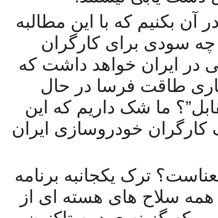
با مطرح کردن چند پرسش سعی در آن بکنیم که با این مطالبه 
پاسخی برایشان بیابیم: این مطالبه چه سودی برای کارگران 
کارخانه های مونتاژ خودرو ی خارجی در ایران خواهد داشت که 
با دست مزدی ناچیز و در شرایط کاری طاقت فرسا در حال 
کارند؟ “ روابط برابر” و “احترام متقابل”؟ ما شک داریم که این 
اصول هیچ تاثیری بر ضعیت اسفناک کارگران خودروسازی ایران 
"منع سلاح های هسته ای" به چه معناست؟ ترک یکجانبه برنامه 
هسته ای ایران یا ممنوعیت متقابل همه سلاح های هسته ای از 
جمله سلاح های آمریکا؟ ما شک داریم که گزینه ی دوم تاکنون 