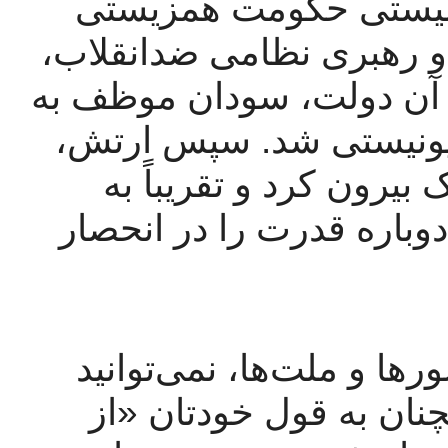
باشید!) در نهایت، کشورهای امپریالیستی حکومت همزیستی 
مسالمت آمیز بین نیروهای انقلابی و رهبری نظامی ضدانقلاب، 
یعنی قصابان مردم ترتیب دادند. در آن دولت، سودان موظف به  
یک توافق ابراهیمی با اسرائیل صهیونیستی شد. سپس ارتش،  
نمایندگان انقلاب را از دولت مشترک بیرون کرد و تقریباً به 
نقطه اول برگشتیم، قصابان مردم دوباره قدرت را در انحصار 
بنابراین، در دنیای نابرابری بین کشورها و ملت‌ها، نمی‌توانید 
روابط را با همه «عادی» کنید و همچنان به قول خودتان «از 