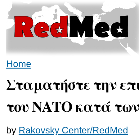
Sk
ma
co
You are here
Home
Σταματήστε την επ
του ΝΑΤΟ κατά των
by
Rakovsky Center/RedMed