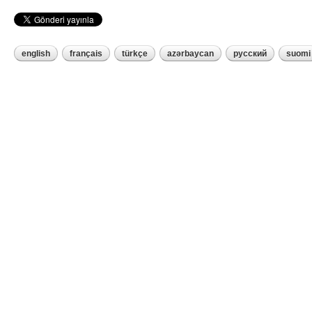
english
français
türkçe
azərbaycan
русский
suomi