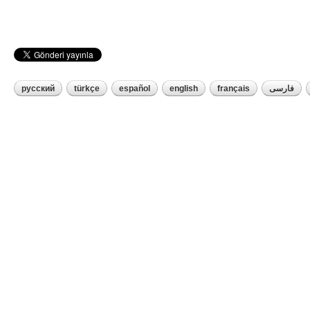
русский
türkçe
español
english
français
فارسی