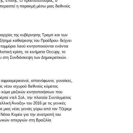
ς, επίσης. Ο προστατευτισμός, ο
επεραστεί η παρακμή μέσω μιας διεθνούς
ριαρχίας της κυβέρνησης Τραμπ και των
ζήτημα καθαίρεσης του Προέδρου- δείχνει
τομμύρια λαού κινητοποιούνται ενάντια
στική κρίση, τα κινήματα Occupy, το
ου στη Συνδιάσκεψη των Δημοκρατικών.
 αφροαμερικανοί, ισπανόφωνοι, γυναίκες,
ός νέου ισχυρού διεθνούς κύματος
 κύμα μαζικών κινητοποιήσεων που
έρτα ντελ Σολ, την πλατεία Συντάγματος
λική Άνοιξη» του 2016 με τις γενικές
μα μιας νέας γενιάς γύρω από τον Τζέρεμι
η Νότια Κορέα για την ανατροπή του
νικών απεργιών στη Βραζιλία.