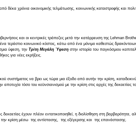
 από δέκα χρόνια οικονομικής τελμάτωσης, κοινωνικής καταστροφής και πολι
βερνήσεις και οι κεντρικές τράπεζες μετά την κατάρρευση της Lehman Brothe
να τεράστιο κοινωνικό κόστος, κάτω από ένα μόνιμο καθεστώς δρακόντειων «
σμια ύφεση, την
Τρίτη Μεγάλη Ύφεση
στην ιστορία του παγκόσμιου καπιταλ
θήκες για νέες εκρήξεις.
τικού συστήματος να βρει ως τώρα μια έξοδο από αυτήν την κρίση, καταδεικ
την αποτυχία τόσο του κεϋνσιανισμού με την κρίση στις αρχές της δεκαετίας τ
ίας δεκαετίας έχουν πλέον εντατικοποιηθεί, η διολίσθηση στη βαρβαρότητα, 
 την κρίση μέσω της αντίστασης, της εξέγερσης και της επανάστασης.