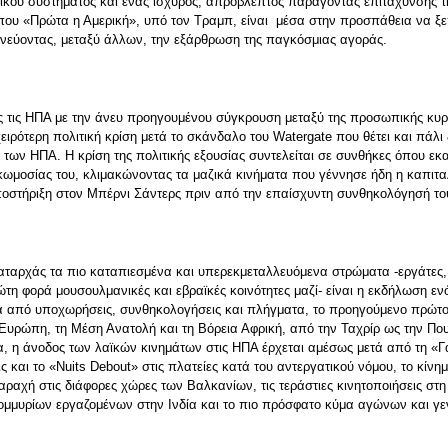
τικού συστήματος και ένας ισχυρός, απρόβλεπτος παράγοντας επιτάχυνσής τη
 τύπου «Πρώτα η Αμερική», υπό τον Τραμπ, είναι μέσα στην προσπάθεια να ξ
υνεύοντας, μεταξύ άλλων, την εξάρθρωση της παγκόσμιας αγοράς.
ιες τις ΗΠΑ με την άνευ προηγουμένου σύγκρουση μεταξύ της προσωπικής κυ
ιρότερη πολιτική κρίση μετά το σκάνδαλο του Watergate που θέτει και πάλι 
των ΗΠΑ. Η κρίση της πολιτικής εξουσίας συντελείται σε συνθήκες όπου εκα
μοσίας του, κλιμακώνοντας τα μαζικά κινήματα που γέννησε ήδη η καπιταλι
 υποστήριξη στον Μπέρνι Σάντερς πριν από την επαίσχυντη συνθηκολόγησή τ
καταρχάς τα πιο καταπιεσμένα και υπερεκμεταλλευόμενα στρώματα -εργάτες,
ώτη φορά μουσουλμανικές και εβραϊκές κοινότητες μαζί- είναι η εκδήλωση εν
 από υποχωρήσεις, συνθηκολογήσεις και πλήγματα, το προηγούμενο πρώτο
Ευρώπη, τη Μέση Ανατολή και τη Βόρεια Αφρική, από την Ταχρίρ ως την Που
α, η άνοδος των λαϊκών κινημάτων στις ΗΠΑ έρχεται αμέσως μετά από τη «Γαλ
ς και το «Nuits Debout» στις πλατείες κατά του αντεργατικού νόμου, το κίνη
αραχή στις διάφορες χώρες των Βαλκανίων, τις τεράστιες κινητοποιήσεις στ
τομμυρίων εργαζομένων στην Ινδία και το πιο πρόσφατο κύμα αγώνων και γε