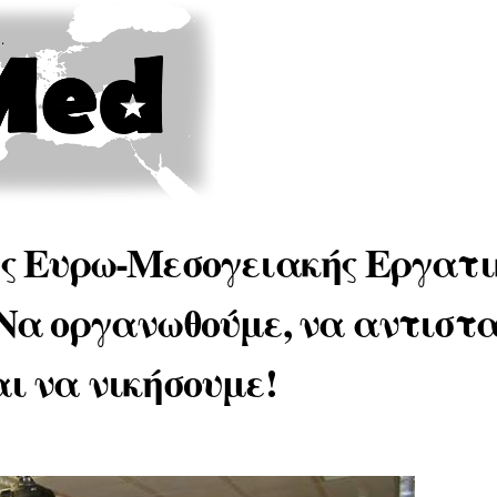
Skip to
main
content
ης Eυρω-Mεσογειακής Eργατι
Nα οργανωθούμε, να αντιστα
ι να νικήσουμε!