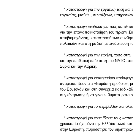
* καταστροφή για την εργατική τάξη και
εργασίας, μισθών, συντάξεων, υπηρεσιών
* καταστροφή ιδιαίτερα για τους κατοίκ
για την επαναποικιοποίηση του πρώην Σο
αποβιομηχάνιση, καταστροφή των συνθηκώ
πολιτικών και στη μαζική μετανάστευση
* καταστροφή για την ειρήνη,
τόσο στην
και την επιθετική επέκταση του ΝΑΤΟ στα
Συρία και την Αφρική.
* καταστροφή για εκατομμύρια πρόσφυγ
αντιμετωπίζουν μια «Ευρώπη-φρούριο», μ
του Ερντογάν και στη συνέχεια καταδικάζ
συγκέντρωσης ή να γίνουν θύματα ρατσισ
* καταστροφή για το περιβάλλον και όλες
* καταστροφή για τους ίδιους τους καπιτ
χρεοκοπία όχι μόνο την Ελλάδα αλλά και
στην Ευρώπη, πυροδότησε τον δηλητηριώδη