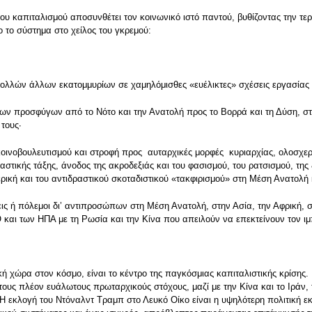
ου καπιταλισμού αποσυνθέτει τον κοινωνικό ιστό παντού, βυθίζοντας την τ
ο το σύστημα στο χείλος του γκρεμού:
πολλών άλλων εκατομμυρίων σε χαμηλόμισθες «ευέλικτες» σχέσεις εργασίας 
ων προσφύγων από το Νότο και την Ανατολή προς το Βορρά και τη Δύση, στι
 τους·
κοινοβουλευτισμού και στροφή προς αυταρχικές μορφές κυριαρχίας, ολοσχε
τικής τάξης, άνοδος της ακροδεξιάς και του φασισμού, του ρατσισμού, της 
ρική και του αντιδραστικού σκοταδιστικού «τακφιρισμού» στη Μέση Ανατολή 
σεις ή πόλεμοι δι’ αντιπροσώπων στη Μέση Ανατολή, στην Ασία, την Αφρική, 
αι των ΗΠΑ με τη Ρωσία και την Κίνα που απειλούν να επεκτείνουν τον ιμπ
ική χώρα στον κόσμο, είναι το κέντρο της παγκόσμιας καπιταλιστικής κρίσης
τους πλέον ευάλωτους πρωταρχικούς στόχους, μαζί με την Κίνα και το Ιράν
η.Η εκλογή του Ντόναλντ Τραμπ στο Λευκό Οίκο είναι η υψηλότερη πολιτική 