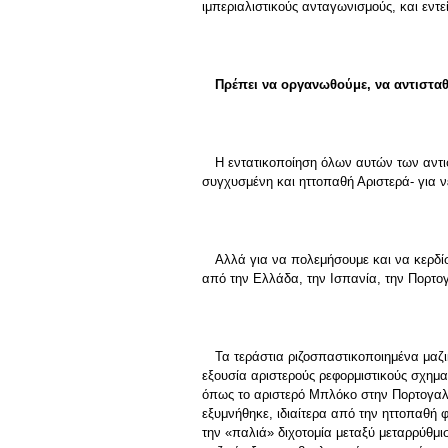
ιμπεριαλιστικούς ανταγωνισμούς, και εντε
Πρέπει να οργανωθούμε, να αντισταθ
Η εντατικοποίηση όλων αυτών των αντι
συγχυσμένη και ηττοπαθή Αριστερά- για ν
Αλλά για να πολεμήσουμε και να κερδίσ
από την Ελλάδα, την Ισπανία, την Πορτογα
Τα τεράστια ριζοσπαστικοποιημένα μαζ
εξουσία αριστερούς ρεφορμιστικούς σχημ
όπως το αριστερό Μπλόκο στην Πορτογαλί
εξυμνήθηκε, ιδιαίτερα από την ηττοπαθή 
την «παλιά» διχοτομία μεταξύ μεταρρύθμ