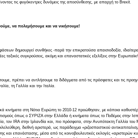
ίνοντας τις φυγόκεντρες δυνάμεις της αποσύνθεσης, με απαρχή το Brexit.
ούμε, να πολεμήσουμε και να νικήσουμε!
φάσεων δημιουργεί συνθήκες -παρά την επικρατούσα απαισιοδοξία, ιδιαίτερ
έες ταξικές συγκρούσεις, ακόμη και επαναστατικές εξελίξεις στην Ευρωπαϊκ
ουμε, πρέπει να αντλήσουμε τα διδάγματα από τις πρόσφατες και τις προηγού
λία, τη Γαλλία και την Ιταλία.
ικά κινήματα στη Νότια Ευρώπη το 2010-12 προώθησαν, με κάποια καθυστέρ
ατισμούς όπως ο ΣYPIZA στην Ελλάδα ή κινήματα όπως το Ποδέμος στην Ισ
α, τον IRA στην Ιρλανδία και, πιο πρόσφατα, στην Ανυπότακτη Γαλλία του
φιλελεύθερη, διεθνή αριστερά, ως παράδειγμα «ριζοσπαστικού αντικαπιταλι
ισης και επανάστασης, μέσα από τις κοινοβουλευτικές εκλογές «αριστερών