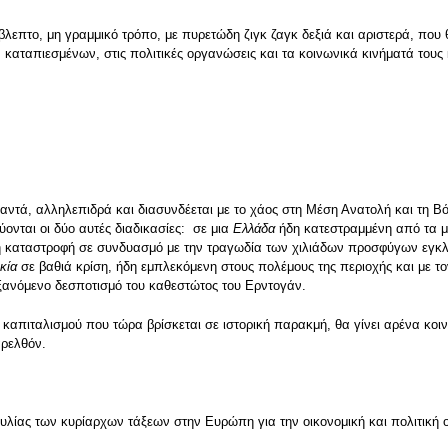
βλεπτο, μη γραμμικό τρόπο, με πυρετώδη ζιγκ ζαγκ δεξιά και αριστερά, που 
 καταπιεσμένων, στις πολιτικές οργανώσεις και τα κοινωνικά κινήματά τους 
ντά, αλληλεπιδρά και διασυνδέεται με το χάος στη Μέση Ανατολή και τη Βό
νται οι δύο αυτές διαδικασίες: σε μια
Ελλάδα
ήδη κατεστραμμένη από τα μν
ική καταστροφή σε συνδυασμό με την τραγωδία των χιλιάδων προσφύγων εγκ
κία
σε βαθιά κρίση, ήδη εμπλεκόμενη στους πολέμους της περιοχής και με το
υξανόμενο δεσποτισμό του καθεστώτος του Ερντογάν.
 καπιταλισμού που τώρα βρίσκεται σε ιστορική παρακμή, θα γίνει αρένα κ
αρελθόν.
ουλίας των κυρίαρχων τάξεων στην Ευρώπη για την οικονομική και πολιτική 