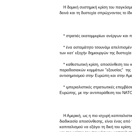
Η δομική συστημική κρίση του παγκόσμι
δεινά και τη δυστυχία σπρώχνοντας το ίδι
* στρατιές εκατομμυρίων ανέργων και 
* ένα ασταμάτητο τσουνάμι απελπισμέν
των κατ’ εξοχήν δημιουργών της δυστυχία
* καθεστωτική κρίση, αποσύνθεση του 
παραδοσιακών κομμάτων "εξουσίας" της ασ
αντισημιτισμού στην Ευρώπη και στην Αμε
* ιμπεριαλιστικές στρατιωτικές επεμβά
Ευρώπης, με την αντιπαράθεση του ΝΑΤΟ κ
Η Αμερική, ως η πιο ισχυρή καπιταλιστ
διαδικασία αποσύνθεσης, είναι ένας από 
καπιταλισμού να εξάγει τη δική του κρίσ