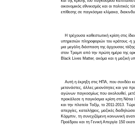
και της κρίσης του παγκόσμιου καπιταλισ
οικονομικός εθνικισμός και οι πολιτικές
επίθεσης σε παγκόσμια κλίμακα, διακινδ
Η τρέχουσα καθεστωτική κρίση στις ίδ
υπηρεσιών πληροφοριών του κράτους -η χε
μια μεγάλη διάσπαση της άρχουσας τάξης 
στον Τραμπ από την πρώτη ημέρα της ορκω
Black Lives Matter, ακόμα και η μαζική
Αυτή η έκρηξη στις ΗΠΑ, που συνδέει 
μετανάστες, άλλες μειονότητες και για πρ
αγώνων παγκοσμίως που ακολουθεί, μετά
προκάλεσε η παγκόσμια κρίση στη Νότια 
και την πλατεία Ταξίμ, το 2011-2013. Τώρ
απεργίες, καταλήψεις, μαζικές διαδηλώσει
Κόρμπιν, τη συνεχιζόμενη κοινωνική ανατ
Προέδρου και τη Γενική Απεργία 150 εκα