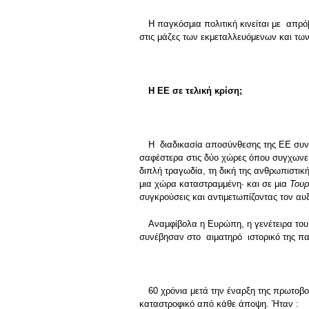
Η παγκόσμια πολιτική κινείται με απρό
στις μάζες των εκμεταλλευόμενων και των
Η ΕΕ σε τελική κρίση;
Η διαδικασία αποσύνθεσης της ΕΕ συνα
σαφέστερα στις δύο χώρες όπου συγχωνεύο
διπλή τραγωδία, τη δική της ανθρωπιστ
μια χώρα καταστραμμένη· και σε μια
Τουρ
συγκρούσεις και αντιμετωπίζοντας τον α
Αναμφίβολα η Ευρώπη, η γενέτειρα του
συνέβησαν στο αιματηρό ιστορικό της π
60 χρόνια μετά την έναρξη της πρωτοβ
καταστροφικό από κάθε άποψη. Ήταν :