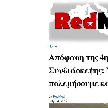
You are here
Home
Απόφαση της 4
Συνδιάσκεψης: 
πολεμήσουμε κα
by
RedMed
July 24, 2017