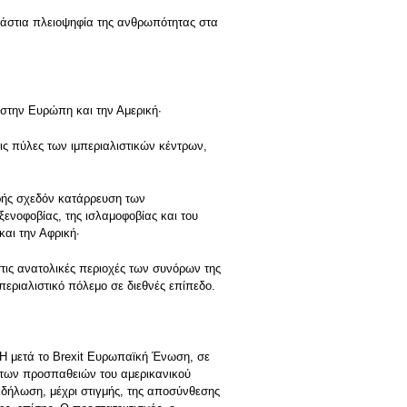
εράστια πλειοψηφία της ανθρωπότητας στα
στην Ευρώπη και την Αμερική·
ς πύλες των ιμπεριαλιστικών κέντρων,
ρής σχεδόν κατάρρευση των
ξενοφοβίας, της ισλαμοφοβίας και του
και την Αφρική·
στις ανατολικές περιοχές των συνόρων της
εριαλιστικό πόλεμο σε διεθνές επίπεδο.
. Η μετά το Brexit Ευρωπαϊκή Ένωση, σε
, των προσπαθειών του αμερικανικού
εκδήλωση, μέχρι στιγμής, της αποσύνθεσης