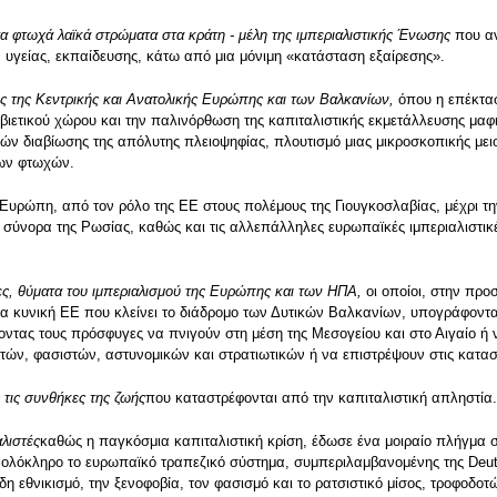
 τα φτωχά λαϊκά στρώματα στα κράτη - μέλη της ιμπεριαλιστικής Ένωσης
που α
 υγείας, εκπαίδευσης, κάτω από μια μόνιμη «κατάσταση εξαίρεσης».
ους της Κεντρικής και Ανατολικής Ευρώπης και των Βαλκανίων,
όπου η επέκτα
βιετικού χώρου και την παλινόρθωση της καπιταλιστικής εκμετάλλευσης μαφ
ν διαβίωσης της απόλυτης πλειοψηφίας, πλουτισμό μιας μικροσκοπικής μει
 των φτωχών.
 Ευρώπη, από τον ρόλο της ΕΕ στους πολέμους της Γιουγκοσλαβίας, μέχρι τ
 σύνορα της Ρωσίας, καθώς και τις αλλεπάλληλες ευρωπαϊκές ιμπεριαλιστικέ
ες, θύματα του ιμπεριαλισμού της Ευρώπης και των ΗΠΑ,
οι οποίοι, στην προ
ια κυνική ΕΕ που κλείνει το διάδρομο των Δυτικών Βαλκανίων, υπογράφοντα
οντας τους πρόσφυγες να πνιγούν στη μέση της Μεσογείου και στο Αιγαίο ή
τών, φασιστών, αστυνομικών και στρατιωτικών ή να επιστρέψουν στις κατασ
 τις συνθήκες της ζωής
που καταστρέφονται από την καπιταλιστική απληστία.
αλιστές
καθώς η παγκόσμια καπιταλιστική κρίση, έδωσε ένα μοιραίο πλήγμα
 ολόκληρο το ευρωπαϊκό τραπεζικό σύστημα, συμπεριλαμβανομένης της Deut
 εθνικισμό, την ξενοφοβία, τον φασισμό και το ρατσιστικό μίσος, τροφοδοτώ