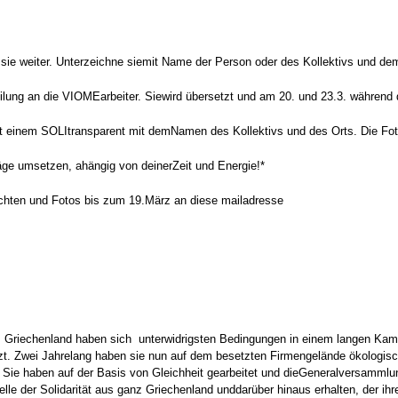
te sie weiter. Unterzeichne siemit Name der Person oder des Kollektivs und de
teilung an die VIOMEarbeiter. Siewird übersetzt und am 20. und 23.3. währen
mit einem SOLItransparent mit demNamen des Kollektivs und des Orts. Die Fot
läge umsetzen, ahängig von deinerZeit und Energie!*
richten und Fotos bis zum 19.März an diese mailadresse
, Griechenland haben sich unterwidrigsten Bedingungen in einem langen Kamp
tzt. Zwei Jahrelang haben sie nun auf dem besetzten Firmengelände ökologisc
Sie haben auf der Basis von Gleichheit gearbeitet und dieGeneralversammlun
elle der Solidarität aus ganz Griechenland unddarüber hinaus erhalten, der