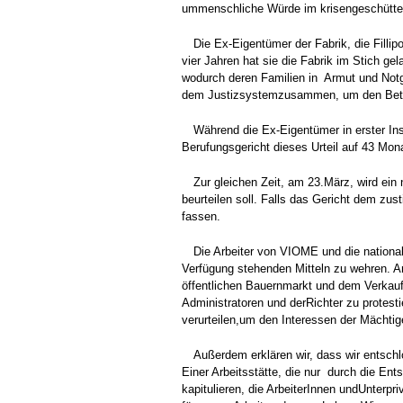
ummenschliche Würde im krisengeschüttel
Die Ex-Eigentümer der Fabrik, die Filli
vier Jahren hat sie die Fabrik im Stich g
wodurch deren Familien in Armut und Notge
dem Justizsystemzusammen, um den Betrie
Während die Ex-Eigentümer in erster Ins
Berufungsgericht dieses Urteil auf 43 Mo
Zur gleichen Zeit, am 23.März, wird ein
beurteilen soll. Falls das Gericht dem 
fassen.
Die Arbeiter von VIOME und die national
Verfügung stehenden Mitteln zu wehren. 
öffentlichen Bauernmarkt und dem Verkau
Administratoren und derRichter zu protesti
verurteilen,um den Interessen der Mächtig
Außerdem erklären wir, dass wir entsc
Einer Arbeitsstätte, die nur durch die En
kapitulieren, die ArbeiterInnen undUnterpr