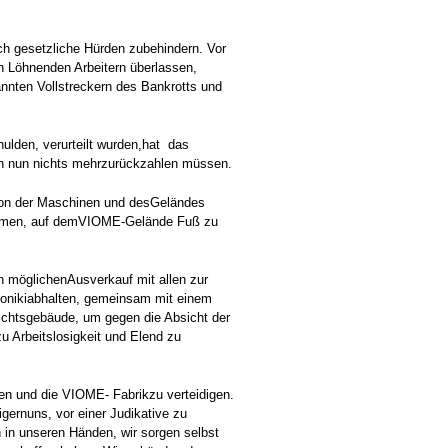
rch gesetzliche Hürden zubehindern. Vor
en Löhnenden Arbeitern überlassen,
annten Vollstreckern des Bankrotts und
ulden, verurteilt wurden,hat das
ern nun nichts mehrzurückzahlen müssen.
ation der Maschinen und desGeländes
ekommen, auf demVIOME-Gelände Fuß zu
n möglichenAusverkauf mit allen zur
onikiabhalten, gemeinsam mit einem
chtsgebäude, um gegen die Absicht der
zu Arbeitslosigkeit und Elend zu
en und die VIOME- Fabrikzu verteidigen.
gernuns, vor einer Judikative zu
un in unseren Händen, wir sorgen selbst