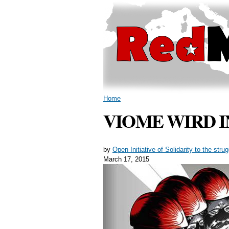
You are here
Home
VIOME WIRD I
by
Open Initiative of Solidarity to the str
March 17, 2015