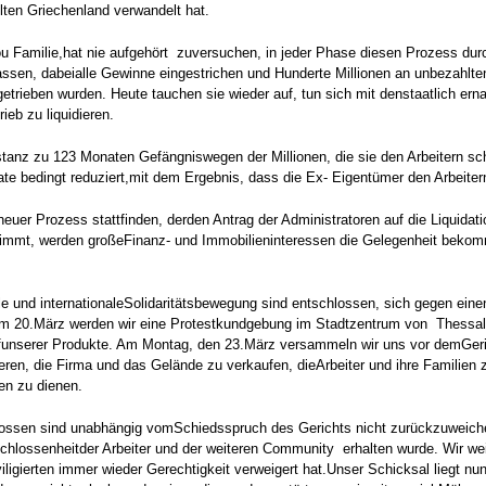
ten Griechenland verwandelt hat.
pou Familie,hat nie aufgehört zuversuchen, in jeder Phase diesen Prozess du
elassen, dabeialle Gewinne eingestrichen und Hunderte Millionen an unbezahlt
trieben wurden. Heute tauchen sie wieder auf, tun sich mit denstaatlich ern
b zu liquidieren.
tanz zu 123 Monaten Gefängniswegen der Millionen, die sie den Arbeitern sch
nate bedingt reduziert,mit dem Ergebnis, dass die Ex- Eigentümer den Arbeit
 neuer Prozess stattfinden, derden Antrag der Administratoren auf die Liquid
zustimmt, werden großeFinanz- und Immobilieninteressen die Gelegenheit b
e und internationaleSolidaritätsbewegung sind entschlossen, sich gegen eine
Am 20.März werden wir eine Protestkundgebung im Stadtzentrum von Thessal
funserer Produkte. Am Montag, den 23.März versammeln wir uns vor demGeri
eren, die Firma und das Gelände zu verkaufen, dieArbeiter und ihre Familien 
en zu dienen.
hlossen sind unabhängig vomSchiedsspruch des Gerichts nicht zurückzuweich
tschlossenheitder Arbeiter und der weiteren Community erhalten wurde. Wir wei
iviligierten immer wieder Gerechtigkeit verweigert hat.Unser Schicksal liegt n