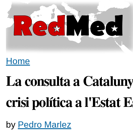
Sk
ma
co
You are here
Home
La consulta a Catalunya
crisi política a l'Estat 
by
Pedro Marlez