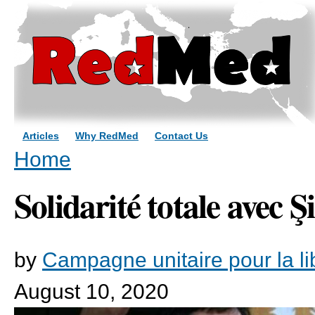
Sk
ma
co
Articles
Why RedMed
Contact Us
You are here
Home
Solidarité totale avec 
by
Campagne unitaire pour la l
August 10, 2020